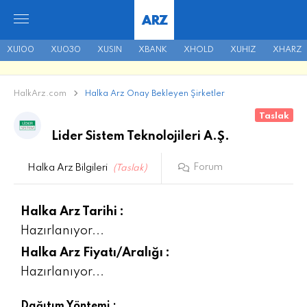
ARZ
XU100
XU030
XUSIN
XBANK
XHOLD
XUHIZ
XHARZ
HalkArz.com
Halka Arz Onay Bekleyen Şirketler
Taslak
Lider Sistem Teknolojileri A.Ş.
Forum
Halka Arz Bilgileri
(Taslak)
Halka Arz Tarihi :
Hazırlanıyor...
Halka Arz Fiyatı/Aralığı :
Hazırlanıyor...
Dağıtım Yöntemi :