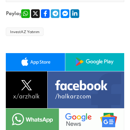
Paylaş
InvestAZ Yatırım
x/
arzhalk
/halkarzcom