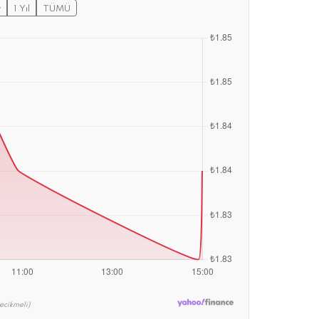
y
1 Yıl
TÜMÜ
ecikmeli)