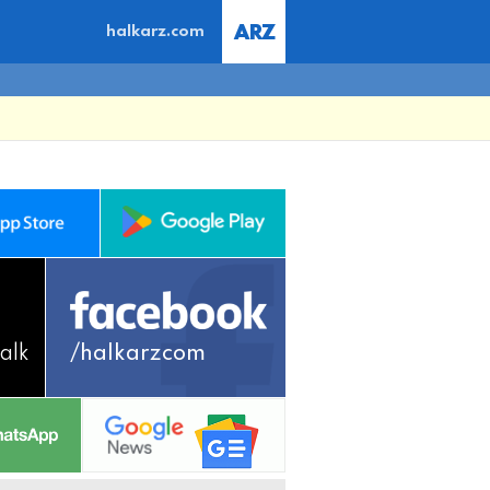
halkarz.com
alk
/halkarzcom