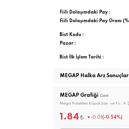
Fiili Dolaşımdaki Pay :
Fiili Dolaşımdaki Pay Oranı (%)
Bist Kodu :
Pazar :
Bist İlk İşlem Tarihi :
MEGAP Halka Arz Sonuçlar
MEGAP Grafiği
Canlı
Mega Polietilen Köpük San. ve Tic. A.
1.84
₺
▼
-0.01
(-0.54%)