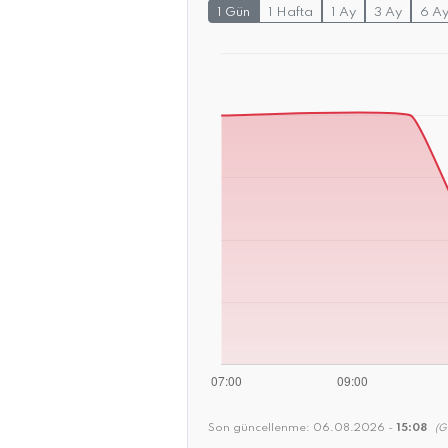
1 Gün
1 Hafta
1 Ay
3 Ay
6 A
Son güncellenme:
06.08.2026 -
15:08
(G