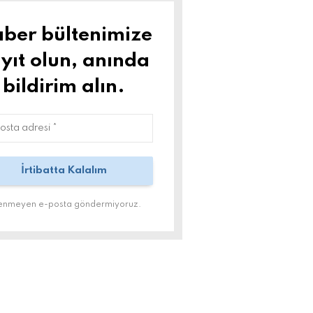
ber bültenimize
yıt olun, anında
bildirim alın.
tenmeyen e-posta göndermiyoruz.