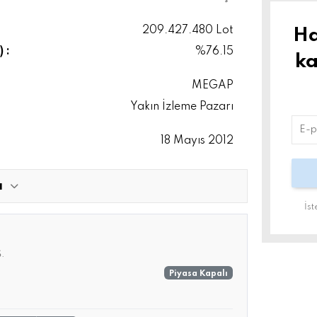
209.427.480 Lot
Ha
 :
%76.15
ka
MEGAP
Yakın İzleme Pazarı
18 Mayıs 2012
ı
İs
Ş.
Piyasa Kapalı