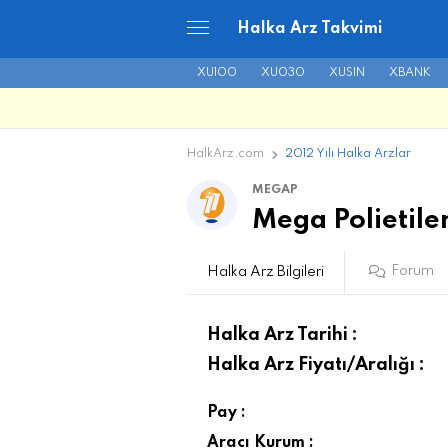
Halka Arz Takvimi
XU100
XU030
XUSIN
XBANK
HalkArz.com
2012 Yılı Halka Arzlar
MEGAP
Mega Polietile
Forum
Halka Arz Bilgileri
Halka Arz Tarihi :
Halka Arz Fiyatı/Aralığı :
Pay :
Aracı Kurum :