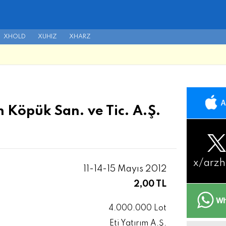
XHOLD
XUHIZ
XHARZ
n Köpük San. ve Tic. A.Ş.
x/
arzh
11-14-15 Mayıs 2012
2,00 TL
4.000.000 Lot
Eti Yatırım A.Ş.