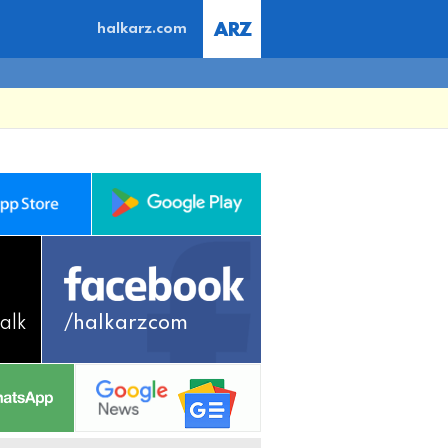
halkarz.com
alk
/halkarzcom