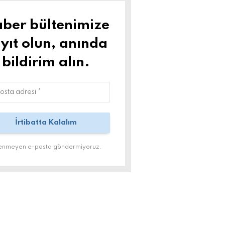
ber bültenimize
yıt olun, anında
bildirim alın.
tenmeyen e-posta göndermiyoruz.