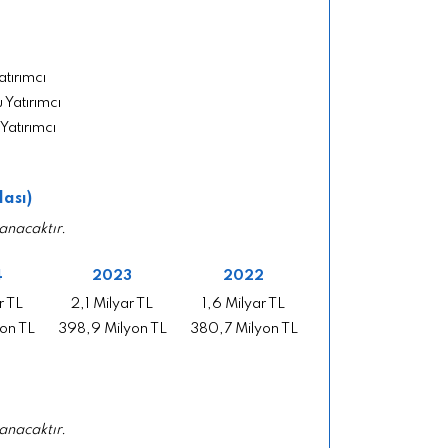
atırımcı
 Yatırımcı
 Yatırımcı
lası)
anacaktır.
4
2023
2022
r TL
2,1 Milyar TL
1,6 Milyar TL
on TL
398,9 Milyon TL
380,7 Milyon TL
anacaktır.