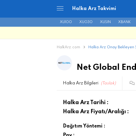
Halka Arz Takvimi
XU100
XU030
XUSIN
XBANK
HalkArz.com
Halka Arz Onay Bekleyen Ş
Net Global Endü
Halka Arz Bilgileri
(Taslak)
Halka Arz Tarihi :
Halka Arz Fiyatı/Aralığı :
Dağıtım Yöntemi :
Pay :