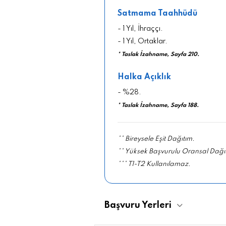
Satmama Taahhüdü
- 1 Yıl, İhraççı.
- 1 Yıl, Ortaklar.
* Taslak İzahname, Sayfa 210.
Halka Açıklık
- %28.
* Taslak İzahname, Sayfa 188.
** Bireysele Eşit Dağıtım.
** Yüksek Başvurulu Oransal Dağı
*** T1-T2 Kullanılamaz.
Başvuru Yerleri