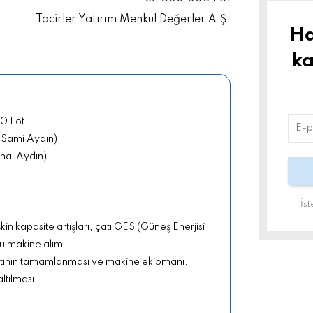
Tacirler Yatırım Menkul Değerler A.Ş.
Ha
ka
0 Lot
 (Sami Aydın)
Ünal Aydın)
İs
in kapasite artışları, çatı GES (Güneş Enerjisi
u makine alımı.
tının tamamlanması ve makine ekipmanı.
ltılması.