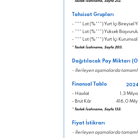
* Taslak İzahname, Sayfa 212.
Tahsisat Grupları
- *** Lot (%***) Yurt İçi Bireysel Y
- *** Lot (%***) Yüksek Başvurulu
- *** Lot (%***) Yurt İçi Kurumsal
* Taslak İzahname, Sayfa 203.
Dağıtılacak Pay Miktarı (O
- İlerleyen aşamalarda tamaml
Finansal Tablo
202
- Hasılat
1,3 Milya
- Brüt Kâr
416,0 Mily
* Taslak İzahname, Sayfa 132.
Fiyat İstikrarı
- İlerleyen aşamalarda tamaml