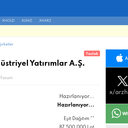
XHOLD
XUHIZ
XHARZ
irketler
Taslak
striyel Yatırımlar A.Ş.
Forum
x/
arzh
Hazırlanıyor...
Hazırlanıyor...
Eşit Dağıtım **
87.500.000 Lot