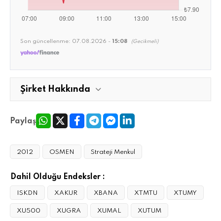
Son güncellenme:
07.08.2026 -
15:08
(Gecikmeli)
Şirket Hakkında
Paylaş
2012
OSMEN
Strateji Menkul
Dahil Olduğu Endeksler :
ISKDN
XAKUR
XBANA
XTMTU
XTUMY
XU500
XUGRA
XUMAL
XUTUM