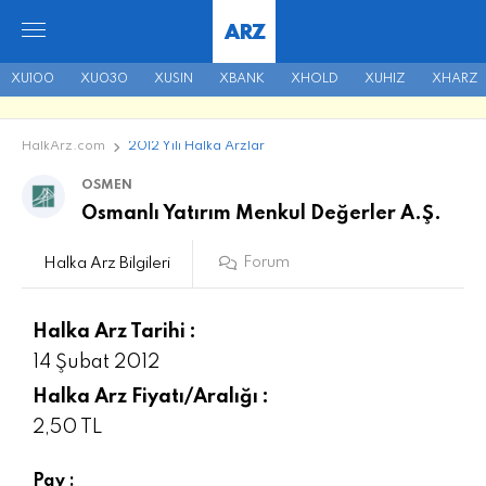
ARZ
XU100
XU030
XUSIN
XBANK
XHOLD
XUHIZ
XHARZ
HalkArz.com
2012 Yılı Halka Arzlar
OSMEN
Osmanlı Yatırım Menkul Değerler A.Ş.
Forum
Halka Arz Bilgileri
Halka Arz Tarihi :
14 Şubat 2012
Halka Arz Fiyatı/Aralığı :
2,50 TL
Pay :