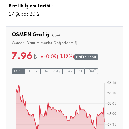
Bist İlk İşlem Tarihi :
27 Şubat 2012
OSMEN Grafiği
Canlı
Osmanlı Yatırım Menkul Değerler A.Ş.
7.96
₺
▼
-0.09
(-1.12%)
Hafta Sonu
1 Gün
1 Hafta
1 Ay
3 Ay
6 Ay
1 Yıl
TÜMÜ