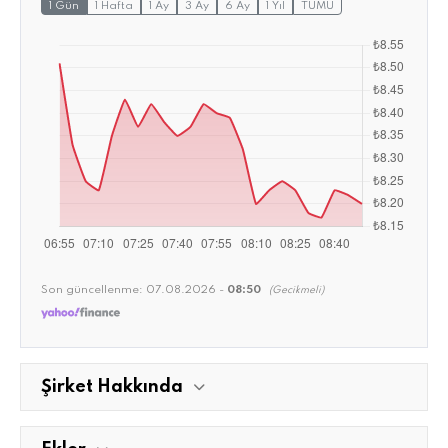
1 Gün
1 Hafta
1 Ay
3 Ay
6 Ay
1 Yıl
TÜMÜ
Son güncellenme:
07.08.2026 -
08:50
(Gecikmeli)
Şirket Hakkında