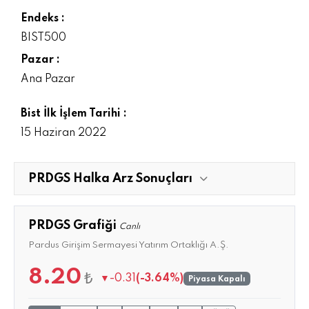
Endeks :
BIST500
Pazar :
Ana Pazar
Bist İlk İşlem Tarihi :
15 Haziran 2022
PRDGS Halka Arz Sonuçları
PRDGS Grafiği
Canlı
Pardus Girişim Sermayesi Yatırım Ortaklığı A.Ş.
8.20
₺
▼
-0.31
(-3.64%)
Piyasa Kapalı