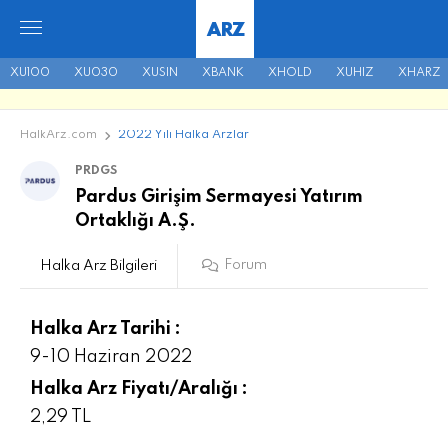
ARZ
XU100
XU030
XUSIN
XBANK
XHOLD
XUHIZ
XHARZ
HalkArz.com
2022 Yılı Halka Arzlar
PRDGS
Pardus Girişim Sermayesi Yatırım
Ortaklığı A.Ş.
Forum
Halka Arz Bilgileri
Halka Arz Tarihi :
9-10 Haziran 2022
Halka Arz Fiyatı/Aralığı :
2,29 TL