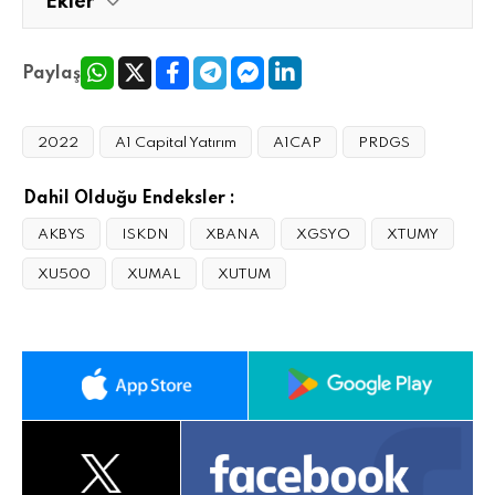
Ekler
Paylaş
2022
A1 Capital Yatırım
A1CAP
PRDGS
Dahil Olduğu Endeksler :
AKBYS
ISKDN
XBANA
XGSYO
XTUMY
XU500
XUMAL
XUTUM