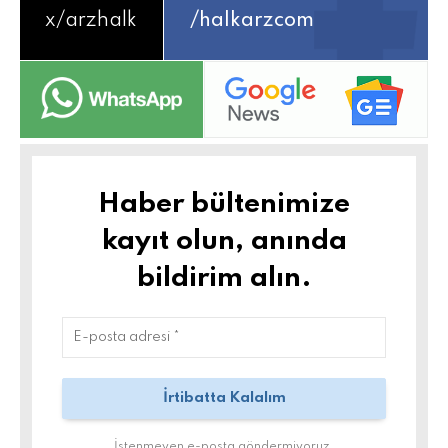
x/
arzhalk
/halkarzcom
Haber bültenimize
kayıt olun, anında
bildirim alın.
İstenmeyen e-posta göndermiyoruz.