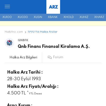
ARZ
XU100
XU030
XUSIN
XBANK
XHOLD
XUHIZ
XHARZ
HalkArz.com
1993 Yılı Halka Arzlar
QNBFK
Qnb Finans Finansal Kiralama A.Ş.
Forum
Halka Arz Bilgileri
Halka Arz Tarihi :
28-30 Eylül 1993
Halka Arz Fiyatı/Aralığı :
4.500 TL *
YTL Öncesi
Aracı Kurum :