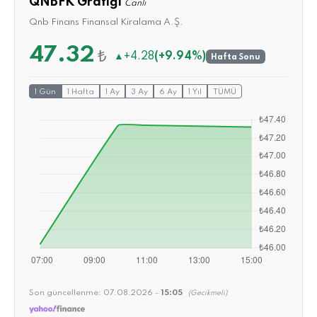
QNBFK Grafiği
Canlı
Qnb Finans Finansal Kiralama A.Ş.
47.32
₺
▲
+4.28
(+9.94%)
Hafta Sonu
1 Gün
1 Hafta
1 Ay
3 Ay
6 Ay
1 Yıl
TÜMÜ
Son güncellenme:
07.08.2026 -
15:05
(Gecikmeli)