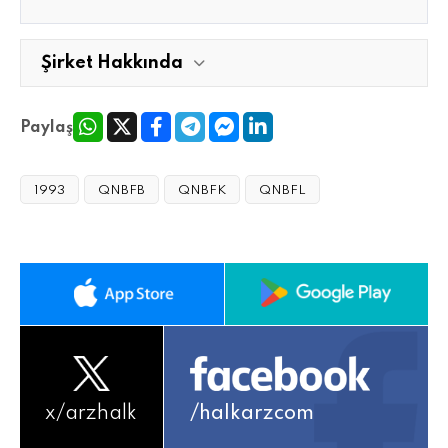
Şirket Hakkında
Paylaş
1993
QNBFB
QNBFK
QNBFL
x/
arzhalk
/halkarzcom