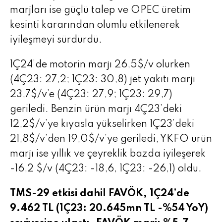
marjları ise güçlü talep ve OPEC üretim
kesinti kararından olumlu etkilenerek
iyileşmeyi sürdürdü.
1Ç24’de motorin marjı 26,5$/v olurken
(4Ç23: 27,2; 1Ç23: 30,8) jet yakıtı marjı
23,7$/v’e (4Ç23: 27,9; 1Ç23: 29,7)
geriledi. Benzin ürün marjı 4Ç23’deki
12,2$/v’ye kıyasla yükselirken 1Ç23’deki
21,8$/v’den 19,0$/v’ye geriledi, YKFO ürün
marjı ise yıllık ve çeyreklik bazda iyileşerek
-16,2 $/v (4Ç23: -18,6, 1Ç23: -26,1) oldu.
TMS-29 etkisi dahil FAVÖK, 1Ç24’de
9.462 TL (1Ç23: 20.645mn TL -%54 YoY)