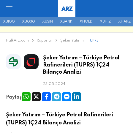
ARZ
XU100
XU030
XUSIN
XBANK
XHOLD
XUHIZ
XHARZ
HalkArz.com
Raporlar
Şeker Yatırım
TUPRS
Şeker Yatırım – Türkiye Petrol
Rafinerileri (TUPRS) 1Ç24
Bilanço Analizi
23.05.2024
Paylaş
Şeker Yatırım – Türkiye Petrol Rafinerileri
(TUPRS) 1Ç24 Bilanço Analizi