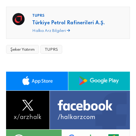
TUPRS
Türkiye Petrol Rafinerileri A.Ş.
Halka Arz Bilgileri
Şeker Yatırım
TUPRS
x/
arzhalk
/halkarzcom