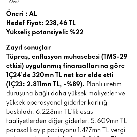
- Özet -
Öneri : AL
Hedef Fiyat: 238,46 TL
Yükseliş potansiyeli: %22
Zayıf sonuçlar
Tüpraş, enflasyon muhasebesi (TMS-29
etkisi) uygulanmış finansallarına göre
1Ç24’de 320mn TL net kar elde etti
(1Ç23: 2.811mn TL, -%89).
Planlı üretim
duruşuna bağlı daha yüksek maliyetler ve
yüksek operasyonel giderler karlılığı
baskıladı. 6.228mn TL’lik esas
faaliyetlerden diğer giderler, 5.609mn TL
parasal kayıp pozisyonu 1.477mn TL vergi