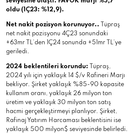
seviyesine ulaştı. FAVÖK marjı %5,7
oldu (1Ç23: %12,9).
Net nakit pozisyon korunuyor..
Tüpraş
net nakit pozisyonu 4Ç23 sonundaki
+63mr TL’den 1Ç24 sonunda +51mr TL’ye
geriledi.
2024 beklentileri korundu:
Tüpraş,
2024 yılı için yaklaşık 14 $/v Rafineri Marjı
bekliyor. Şirket yaklaşık %85-90 kapasite
kullanım oranı, yaklaşık 26 milyon ton
üretim ve yaklaşık 30 milyon ton satış
hacmi gerçekleştirmeyi planlıyor. Şirket,
Rafinaj Yatırım Harcaması beklentisini ise
yaklaşık 500 milyon$ seviyesinde belirledi.