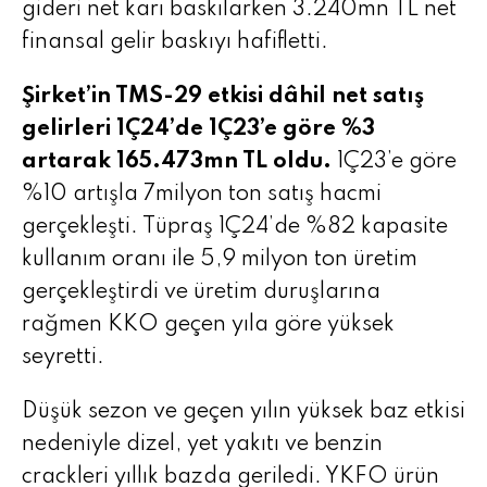
gideri net karı baskılarken 3.240mn TL net
finansal gelir baskıyı hafifletti.
Şirket’in TMS-29 etkisi dâhil net satış
gelirleri 1Ç24’de 1Ç23’e göre %3
artarak 165.473mn TL oldu.
1Ç23’e göre
%10 artışla 7milyon ton satış hacmi
gerçekleşti. Tüpraş 1Ç24’de %82 kapasite
kullanım oranı ile 5,9 milyon ton üretim
gerçekleştirdi ve üretim duruşlarına
rağmen KKO geçen yıla göre yüksek
seyretti.
Düşük sezon ve geçen yılın yüksek baz etkisi
nedeniyle dizel, yet yakıtı ve benzin
crackleri yıllık bazda geriledi. YKFO ürün