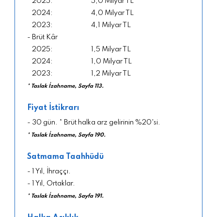
5,0 Milyar TL
4,0 Milyar TL
4,1 Milyar TL
- Brüt Kâr
1,5 Milyar TL
1,0 Milyar TL
1,2 Milyar TL
* Taslak İzahname, Sayfa 113.
Fiyat İstikrarı
- 30 gün. * Brüt halka arz gelirinin %20'si.
* Taslak İzahname, Sayfa 190.
Satmama Taahhüdü
- 1 Yıl, İhraççı.
- 1 Yıl, Ortaklar.
* Taslak İzahname, Sayfa 191.