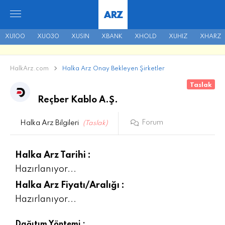
ARZ
XU100
XU030
XUSIN
XBANK
XHOLD
XUHIZ
XHARZ
HalkArz.com
Halka Arz Onay Bekleyen Şirketler
Taslak
Reçber Kablo A.Ş.
Forum
Halka Arz Bilgileri
(Taslak)
Halka Arz Tarihi :
Hazırlanıyor...
Halka Arz Fiyatı/Aralığı :
Hazırlanıyor...
Dağıtım Yöntemi :