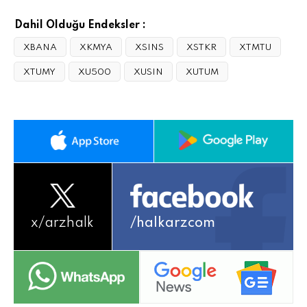
Dahil Olduğu Endeksler :
XBANA
XKMYA
XSINS
XSTKR
XTMTU
XTUMY
XU500
XUSIN
XUTUM
x/
arzhalk
/halkarzcom