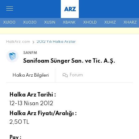
ARZ
XU100
XU030
XUSIN
XBANK
XHOLD
XUHIZ
XHARZ
HalkArz.com
2012 Yılı Halka Arzlar
SANFM
Sanifoam Sünger San. ve Tic. A.Ş.
Forum
Halka Arz Bilgileri
Halka Arz Tarihi :
12-13 Nisan 2012
Halka Arz Fiyatı/Aralığı :
2,50 TL
Pay :