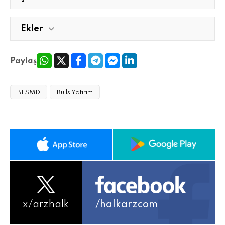
Ekler
Paylaş
BLSMD
Bulls Yatırım
x/
arzhalk
/halkarzcom