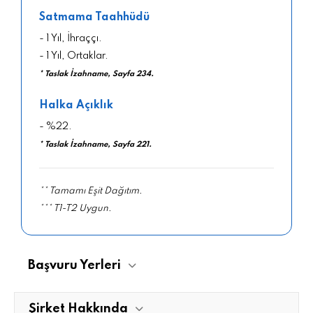
Satmama Taahhüdü
- 1 Yıl, İhraççı.
- 1 Yıl, Ortaklar.
* Taslak İzahname, Sayfa 234.
Halka Açıklık
- %22.
* Taslak İzahname, Sayfa 221.
** Tamamı Eşit Dağıtım.
*** T1-T2 Uygun.
Başvuru Yerleri
Şirket Hakkında