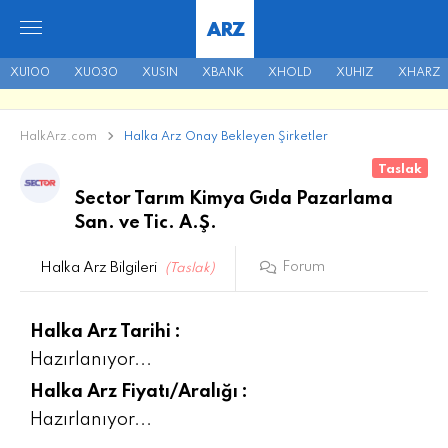
ARZ
XU100
XU030
XUSIN
XBANK
XHOLD
XUHIZ
XHARZ
HalkArz.com
Halka Arz Onay Bekleyen Şirketler
Taslak
Sector Tarım Kimya Gıda Pazarlama
San. ve Tic. A.Ş.
Forum
Halka Arz Bilgileri
(Taslak)
Halka Arz Tarihi :
Hazırlanıyor...
Halka Arz Fiyatı/Aralığı :
Hazırlanıyor...