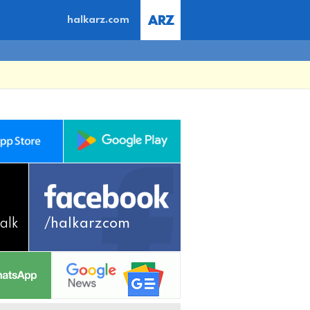
halkarz.com
alk
/halkarzcom