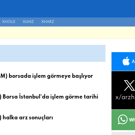
XHOLD
XUHIZ
XHARZ
M) borsada işlem görmeye başlıyor
Borsa İstanbul’da işlem görme tarihi
x/
arzh
halka arz sonuçları