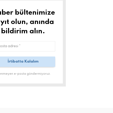
ber bültenimize
yıt olun, anında
bildirim alın.
tenmeyen e-posta göndermiyoruz.