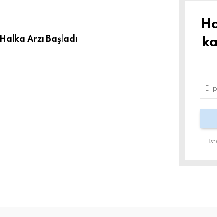
Ha
 Halka Arzı Başladı
ka
İs