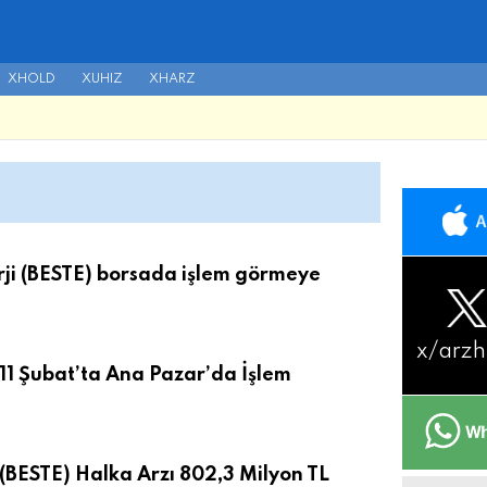
XHOLD
XUHIZ
XHARZ
rji (BESTE) borsada işlem görmeye
x/
arzh
 11 Şubat’ta Ana Pazar’da İşlem
 (BESTE) Halka Arzı 802,3 Milyon TL