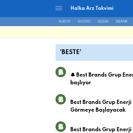
Halka Arz Takvimi
XU100
XU030
XUSIN
XBANK
'BESTE'
🔔 Best Brands Grup Ene
başlıyor
Best Brands Grup Enerji
Görmeye Başlayacak
Best Brands Grup Enerji