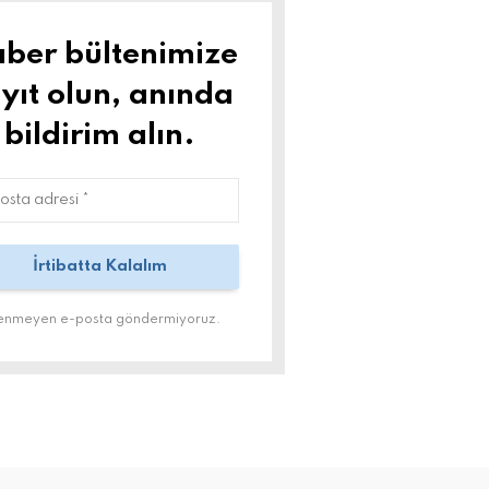
ber bültenimize
yıt olun, anında
bildirim alın.
tenmeyen e-posta göndermiyoruz.