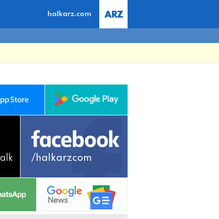
halkarz.com
alk
/halkarzcom