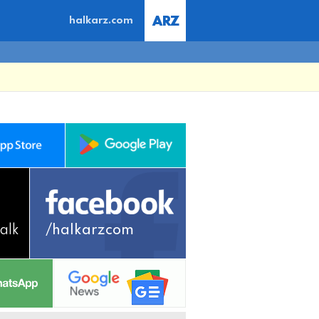
halkarz.com
alk
/halkarzcom