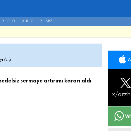
XHOLD
XUHIZ
XHARZ
i A.Ş.
delsiz sermaye artırımı kararı aldı
x/
arzh