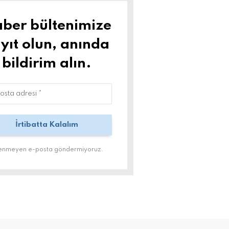
ber bültenimize
yıt olun, anında
bildirim alın.
tenmeyen e-posta göndermiyoruz.