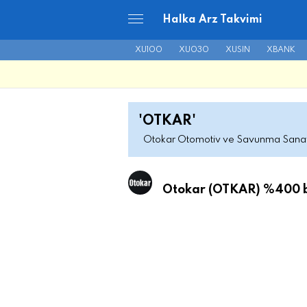
Halka Arz Takvimi
XU100
XU030
XUSIN
XBANK
'OTKAR'
Otokar Otomotiv ve Savunma Sanay
Otokar (OTKAR) %400 be