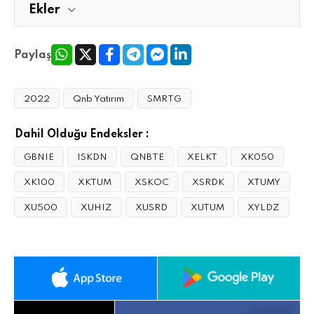
Ekler
Paylaş
2022
Qnb Yatırım
SMRTG
Dahil Olduğu Endeksler :
GBNIE
ISKDN
QNBTE
XELKT
XK050
XK100
XKTUM
XSKOC
XSRDK
XTUMY
XU500
XUHIZ
XUSRD
XUTUM
XYLDZ