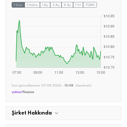
1 Gün
1 Hafta
1 Ay
3 Ay
6 Ay
1 Yıl
TÜMÜ
Son güncellenme:
07.08.2026 -
15:08
(Gecikmeli)
Şirket Hakkında