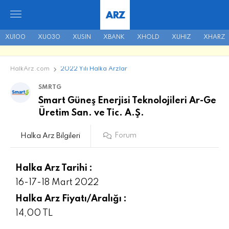
ARZ
XU100
XU030
XUSIN
XBANK
XHOLD
XUHIZ
XHARZ
HalkArz.com
2022 Yılı Halka Arzlar
SMRTG
Smart Güneş Enerjisi Teknolojileri Ar-Ge
Üretim San. ve Tic. A.Ş.
Forum
Halka Arz Bilgileri
Halka Arz Tarihi :
16-17-18 Mart 2022
Halka Arz Fiyatı/Aralığı :
14,00 TL