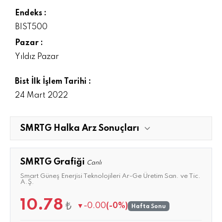
Endeks :
BIST500
Pazar :
Yıldız Pazar
Bist İlk İşlem Tarihi :
24 Mart 2022
SMRTG Halka Arz Sonuçları
SMRTG Grafiği
Canlı
Smart Güneş Enerjisi Teknolojileri Ar-Ge Üretim San. ve Tic.
A.Ş.
10.78
₺
▼
-0.00
(-0%)
Hafta Sonu