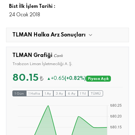
Bist İlk İşlem Tarihi :
24 Ocak 2018
TLMAN Halka Arz Sonuçları
TLMAN Grafiği
Canlı
Trabzon Liman İşletmeciliği A.Ş.
80.15
₺
▲
+0.65
(+0.82%)
Piyasa Açık
1 Gün
1 Hafta
1 Ay
3 Ay
6 Ay
1 Yıl
TÜMÜ