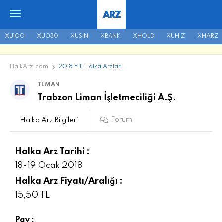
ARZ
XU100
XU030
XUSIN
XBANK
XHOLD
XUHIZ
XHARZ
HalkArz.com
2018 Yılı Halka Arzlar
TLMAN
Trabzon Liman İşletmeciliği A.Ş.
Forum
Halka Arz Bilgileri
Halka Arz Tarihi :
18-19 Ocak 2018
Halka Arz Fiyatı/Aralığı :
15,50 TL
Pay :