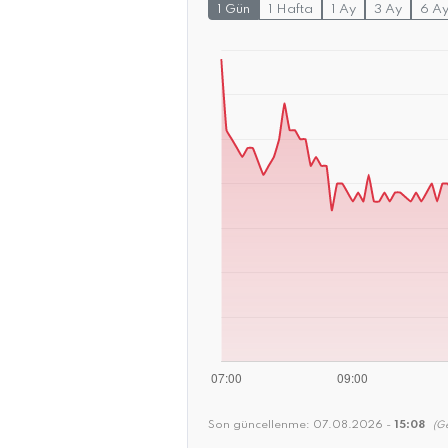
1 Gün
1 Hafta
1 Ay
3 Ay
6 A
Son güncellenme:
07.08.2026 -
15:08
(Ge