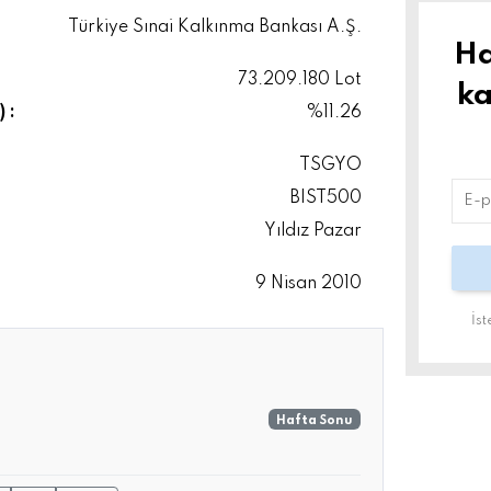
Türkiye Sınai Kalkınma Bankası A.Ş.
Ha
73.209.180 Lot
ka
 :
%11.26
TSGYO
BIST500
Yıldız Pazar
9 Nisan 2010
İs
.
Hafta Sonu