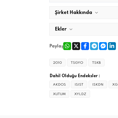
Şirket Hakkında
Ekler
Paylaş
2010
TSGYO
TSKB
Dahil Olduğu Endeksler :
AKDOS
ISIST
ISKDN
XG
XUTUM
XYLDZ