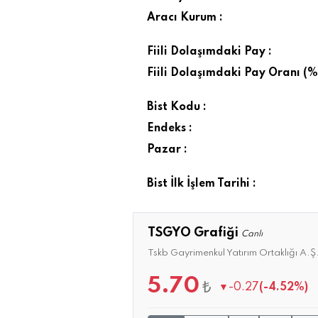
Aracı Kurum :
Fiili Dolaşımdaki Pay :
Fiili Dolaşımdaki Pay Oranı (%)
Bist Kodu :
Endeks :
Pazar :
Bist İlk İşlem Tarihi :
TSGYO Grafiği
Canlı
Tskb Gayrimenkul Yatırım Ortaklığı A.Ş
5.70
₺
▼
-0.27
(-4.52%)