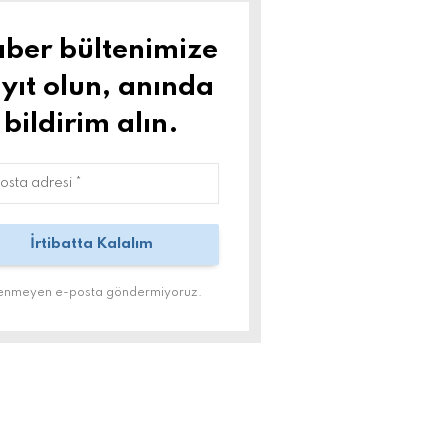
ber bültenimize
yıt olun, anında
bildirim alın.
tenmeyen e-posta göndermiyoruz.