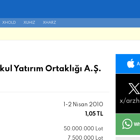
XHOLD
XUHIZ
XHARZ
ul Yatırım Ortaklığı A.Ş.
x/
arzh
1-2 Nisan 2010
1,05 TL
50.000.000 Lot
7.500.000 Lot