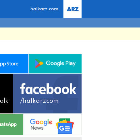
halkarz.com
alk
/halkarzcom