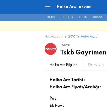
Halka Arz Takvimi
XU100
XU030
XUSIN
XBANK
HalkArz.com
2010 Yılı Halka Arzlar
TSGYO
Tskb Gayrimenk
Forum
Halka Arz Bilgileri
Halka Arz Tarihi :
Halka Arz Fiyatı/Aralığı :
Pay :
Ek Pay :