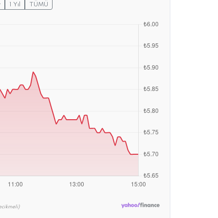
y
1 Yıl
TÜMÜ
cikmeli)