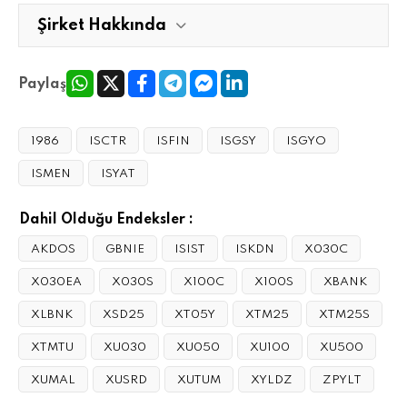
Şirket Hakkında
Paylaş
1986
ISCTR
ISFIN
ISGSY
ISGYO
ISMEN
ISYAT
Dahil Olduğu Endeksler :
AKDOS
GBNIE
ISIST
ISKDN
X030C
X030EA
X030S
X100C
X100S
XBANK
XLBNK
XSD25
XT05Y
XTM25
XTM25S
XTMTU
XU030
XU050
XU100
XU500
XUMAL
XUSRD
XUTUM
XYLDZ
ZPYLT