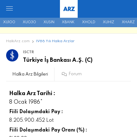
ARZ
XU100
XU030
XUSIN
XBANK
XHOLD
XUHIZ
XHARZ
HalkArz.com
1986 Yılı Halka Arzlar
ISCTR
Türkiye İş Bankası A.Ş. (C)
Forum
Halka Arz Bilgileri
Halka Arz Tarihi :
8 Ocak 1986*
Fiili Dolaşımdaki Pay :
8.205.900.452 Lot
Fiili Dolaşımdaki Pay Oranı (%) :