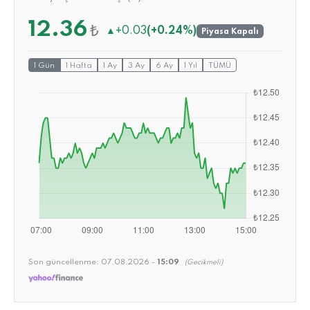
12.36
₺
▲
+0.03
(+0.24%)
Piyasa Kapalı
1 Gün
1 Hafta
1 Ay
3 Ay
6 Ay
1 Yıl
TÜMÜ
Son güncellenme:
07.08.2026 -
15:09
(Gecikmeli)