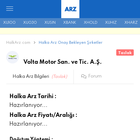
ARZ
XU100
XU030
XUSIN
XBANK
XHOLD
XUHIZ
XHARZ
HalkArz.com
Halka Arz Onay Bekleyen Şirketler
Taslak
Volta Motor San. ve Tic. A.Ş.
Forum
Halka Arz Bilgileri
(Taslak)
Halka Arz Tarihi :
Hazırlanıyor...
Halka Arz Fiyatı/Aralığı :
Hazırlanıyor...
Dağıtım Yöntemi :