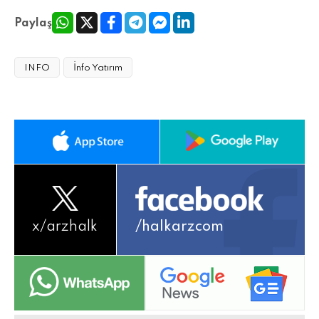
Paylaş
INFO
İnfo Yatırım
x/
arzhalk
/halkarzcom