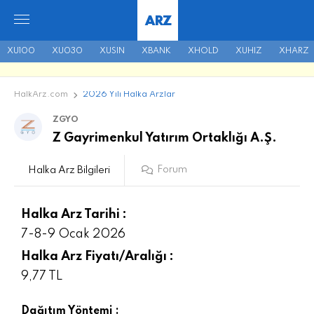
ARZ
XU100
XU030
XUSIN
XBANK
XHOLD
XUHIZ
XHARZ
HalkArz.com
2026 Yılı Halka Arzlar
ZGYO
Z Gayrimenkul Yatırım Ortaklığı A.Ş.
Forum
Halka Arz Bilgileri
Halka Arz Tarihi :
7-8-9 Ocak 2026
Halka Arz Fiyatı/Aralığı :
9,77 TL
Dağıtım Yöntemi :