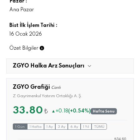
Pazar :
Ana Pazar
Bist İlk İşlem Tarihi :
16 Ocak 2026
Özet Bilgiler
ZGYO Halka Arz Sonuçları
ZGYO Grafiği
Canlı
Z Gayrimenkul Yatırım Ortaklığı A.Ş.
33.80
₺
▲
+0.18
(+0.54%)
Hafta Sonu
1 Gün
1 Hafta
1 Ay
3 Ay
6 Ay
1 Yıl
TÜMÜ