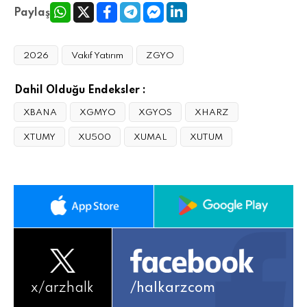
Paylaş
2026
Vakıf Yatırım
ZGYO
Dahil Olduğu Endeksler :
XBANA
XGMYO
XGYOS
XHARZ
XTUMY
XU500
XUMAL
XUTUM
x/
arzhalk
/halkarzcom