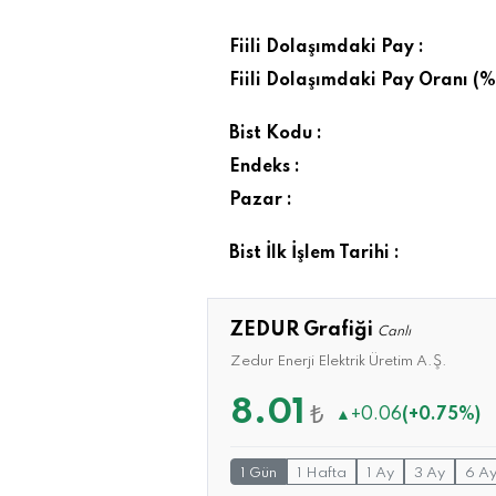
Fiili Dolaşımdaki Pay :
Fiili Dolaşımdaki Pay Oranı (%)
Bist Kodu :
Endeks :
Pazar :
Bist İlk İşlem Tarihi :
ZEDUR Grafiği
Canlı
Zedur Enerji Elektrik Üretim A.Ş.
8.01
₺
▲
+0.06
(+0.75%)
1 Gün
1 Hafta
1 Ay
3 Ay
6 A