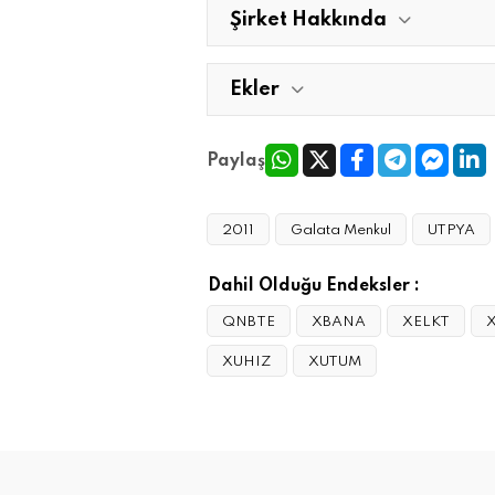
Şirket Hakkında
Ekler
Paylaş
2011
Galata Menkul
UTPYA
Dahil Olduğu Endeksler :
QNBTE
XBANA
XELKT
XUHIZ
XUTUM