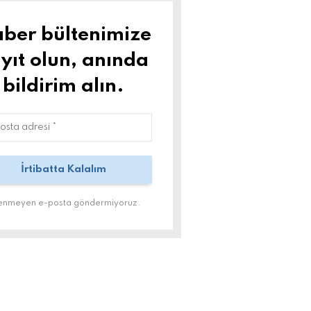
ber bültenimize
yıt olun, anında
bildirim alın.
tenmeyen e-posta göndermiyoruz.