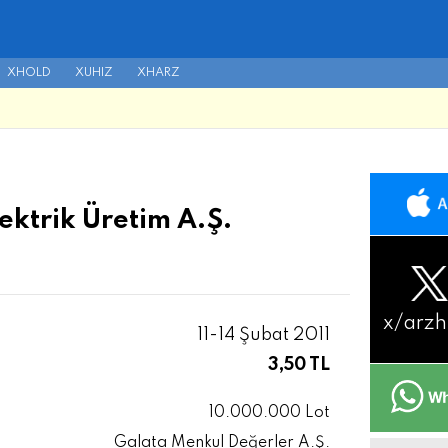
XHOLD
XUHIZ
XHARZ
ektrik Üretim A.Ş.
x/
arzh
11-14 Şubat 2011
3,50 TL
10.000.000 Lot
Galata Menkul Değerler A.Ş.