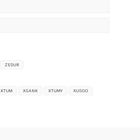
ZEDUR
XKTUM
XSANK
XTUMY
XU500