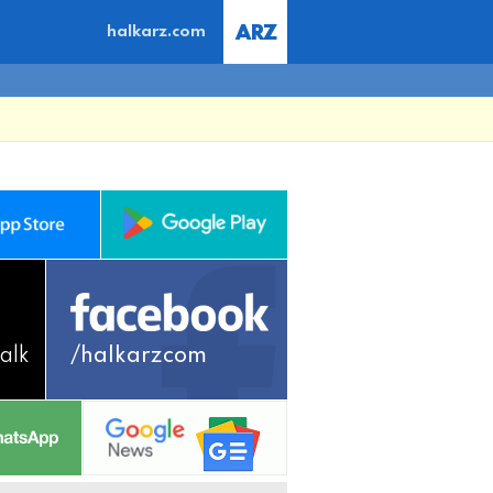
halkarz.com
alk
/halkarzcom