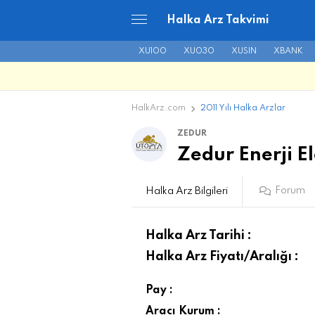
Halka Arz Takvimi
XU100
XU030
XUSIN
XBANK
HalkArz.com
2011 Yılı Halka Arzlar
ZEDUR
Zedur Enerji El
Forum
Halka Arz Bilgileri
Halka Arz Tarihi :
Halka Arz Fiyatı/Aralığı :
Pay :
Aracı Kurum :