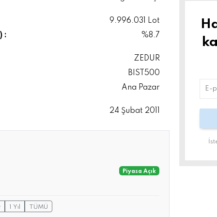
9.996.031 Lot
Ha
 :
%8.7
ka
ZEDUR
BIST500
Ana Pazar
24 Şubat 2011
İs
Piyasa Açık
y
1 Yıl
TÜMÜ