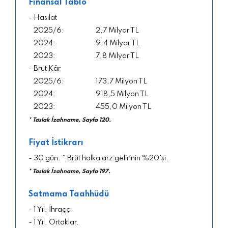
Finansal Tablo
- Hasılat
2,7 Milyar TL
9,4 Milyar TL
7,8 Milyar TL
- Brüt Kâr
173,7 Milyon TL
918,5 Milyon TL
455,0 Milyon TL
* Taslak İzahname, Sayfa 120.
Fiyat İstikrarı
- 30 gün. * Brüt halka arz gelirinin %20'si.
* Taslak İzahname, Sayfa 197.
Satmama Taahhüdü
- 1 Yıl, İhraççı.
- 1 Yıl, Ortaklar.