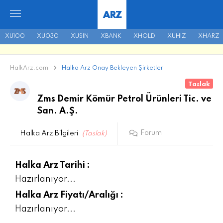
ARZ
XU100
XU030
XUSIN
XBANK
XHOLD
XUHIZ
XHARZ
HalkArz.com
Halka Arz Onay Bekleyen Şirketler
Taslak
Zms Demir Kömür Petrol Ürünleri Tic. ve
San. A.Ş.
Forum
Halka Arz Bilgileri
(Taslak)
Halka Arz Tarihi :
Hazırlanıyor...
Halka Arz Fiyatı/Aralığı :
Hazırlanıyor...