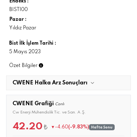
Endeks :
BIST100
Pazar :
Yıldız Pazar
Bist İlk İşlem Tarihi :
5 Mayıs 2023
Özet Bilgiler
CWENE Halka Arz Sonuçları
CWENE Grafiği
Canlı
Cw Enerji Mühendislik Tic. ve San. A.Ş.
42.20
₺
▼
-4.60
(-9.83%)
Hafta Sonu