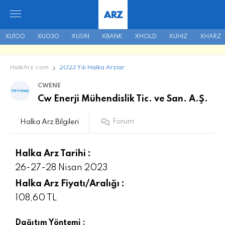
ARZ
XU100
XU030
XUSIN
XBANK
XHOLD
XUHIZ
XHARZ
HalkArz.com
2023 Yılı Halka Arzlar
CWENE
Cw Enerji Mühendislik Tic. ve San. A.Ş.
Forum
Halka Arz Bilgileri
Halka Arz Tarihi :
26-27-28 Nisan 2023
Halka Arz Fiyatı/Aralığı :
108,60 TL
Dağıtım Yöntemi :