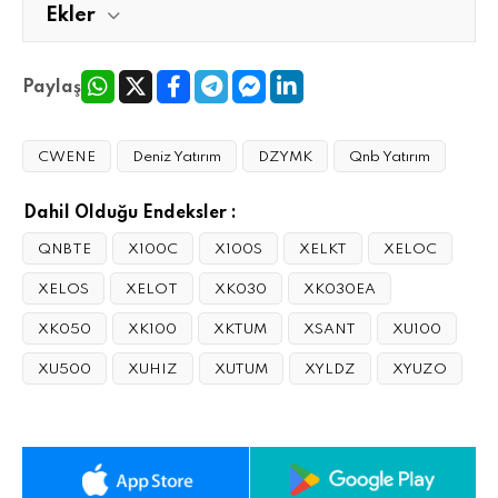
Ekler
Paylaş
CWENE
Deniz Yatırım
DZYMK
Qnb Yatırım
Dahil Olduğu Endeksler :
QNBTE
X100C
X100S
XELKT
XELOC
XELOS
XELOT
XK030
XK030EA
XK050
XK100
XKTUM
XSANT
XU100
XU500
XUHIZ
XUTUM
XYLDZ
XYUZO