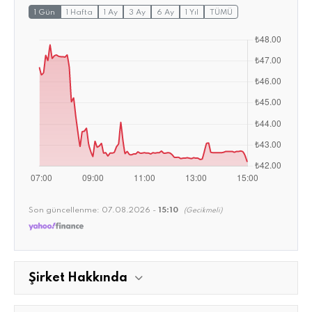
1 Gün
1 Hafta
1 Ay
3 Ay
6 Ay
1 Yıl
TÜMÜ
Son güncellenme:
07.08.2026 -
15:10
(Gecikmeli)
Şirket Hakkında