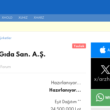
XHOLD
XUHIZ
XHARZ
irketler
Taslak
Gıda San. A.Ş.
Forum
x/
arzh
Hazırlanıyor...
Hazırlanıyor...
Eşit Dağıtım **
24.500.000 Lot