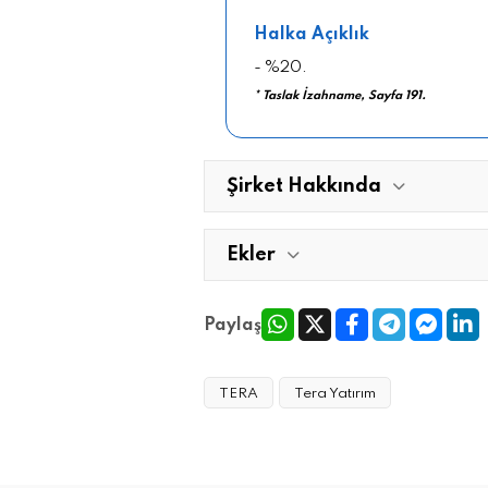
Halka Açıklık
- %20.
* Taslak İzahname, Sayfa 191.
Şirket Hakkında
Ekler
Paylaş
TERA
Tera Yatırım