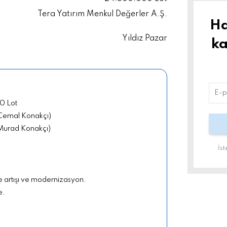
Tera Yatırım Menkul Değerler A.Ş.
Ha
Yıldız Pazar
ka
0 Lot
(Cemal Konakçı)
(Murad Konakçı)
İs
e artışı ve modernizasyon.
e.