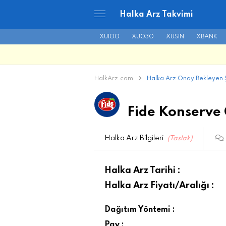
Halka Arz Takvimi
XU100
XU030
XUSIN
XBANK
HalkArz.com
Halka Arz Onay Bekleyen Ş
Fide Konserve 
Halka Arz Bilgileri
(Taslak)
Halka Arz Tarihi :
Halka Arz Fiyatı/Aralığı :
Dağıtım Yöntemi :
Pay :