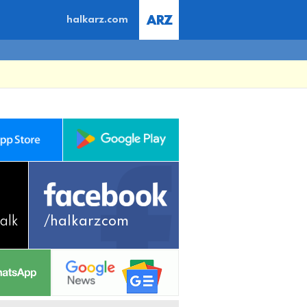
halkarz.com
alk
/halkarzcom