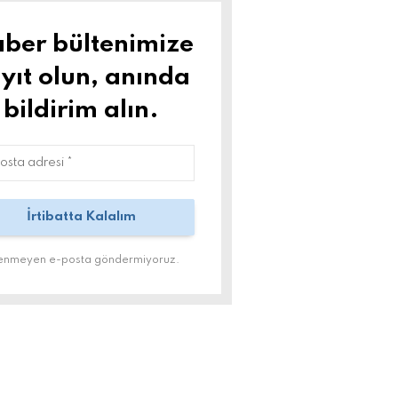
ber bültenimize
yıt olun, anında
bildirim alın.
tenmeyen e-posta göndermiyoruz.