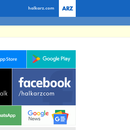
halkarz.com
alk
/halkarzcom