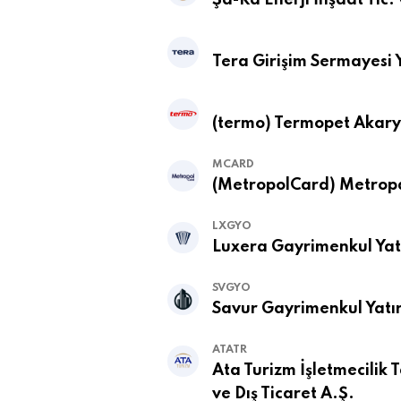
Şa-Ra Enerji İnşaat Tic.
Tera Girişim Sermayesi Y
(termo) Termopet Akarya
MCARD
(MetropolCard) Metropa
LXGYO
Luxera Gayrimenkul Yatı
SVGYO
Savur Gayrimenkul Yatır
ATATR
Ata Turizm İşletmecilik
ve Dış Ticaret A.Ş.