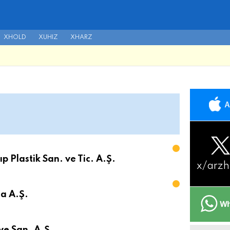
XHOLD
XUHIZ
XHARZ
p Plastik San. ve Tic. A.Ş.
x/
arzh
da A.Ş.