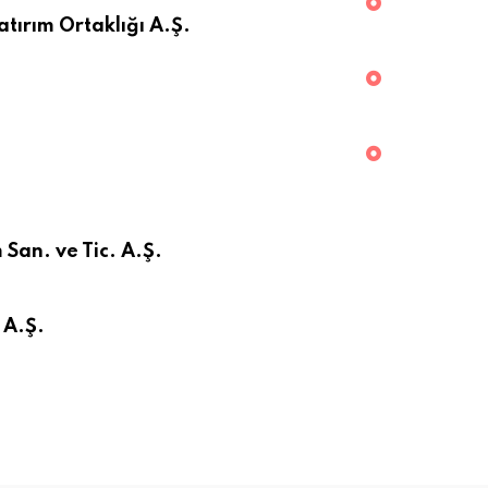
tırım Ortaklığı A.Ş.
.
San. ve Tic. A.Ş.
 A.Ş.