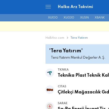
Halka Arz Takvimi
XU100
XU030
XUSIN
XBANK
HalkArz.com
Tera Yatırım
'Tera Yatırım'
Tera Yatırım Menkul Değerler A.Ş.
TKNKA
Teknika Plast Teknik Kalı
CITAS
Çitlekçi Mağazacılık Gı
SARAE