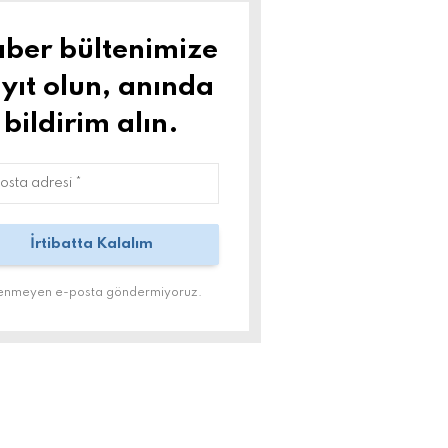
ber bültenimize
yıt olun, anında
bildirim alın.
tenmeyen e-posta göndermiyoruz.