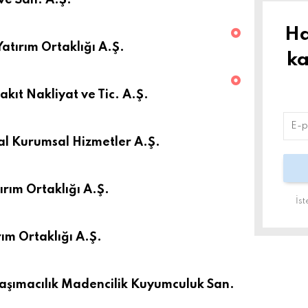
 ve San. A.Ş.
Ha
atırım Ortaklığı A.Ş.
ka
kıt Nakliyat ve Tic. A.Ş.
l Kurumsal Hizmetler A.Ş.
rım Ortaklığı A.Ş.
İs
ım Ortaklığı A.Ş.
 Taşımacılık Madencilik Kuyumculuk San.