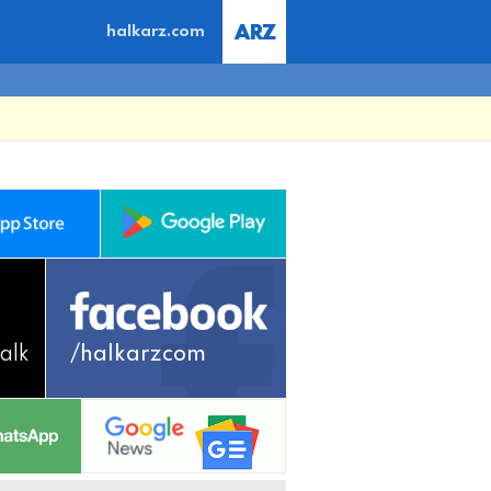
halkarz.com
alk
/halkarzcom