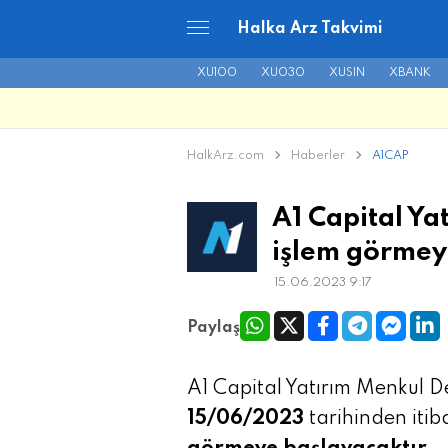
Halka Arz Takvimi
XU100
XU030
XUSIN
XBANK
HalkArz.com
Haberler
A1CAP
A1 Capital Ya
işlem görmey
15.06.2023 9:17
Paylaş
A1 Capital Yatırım Menkul D
15/06/2023
tarihinden itib