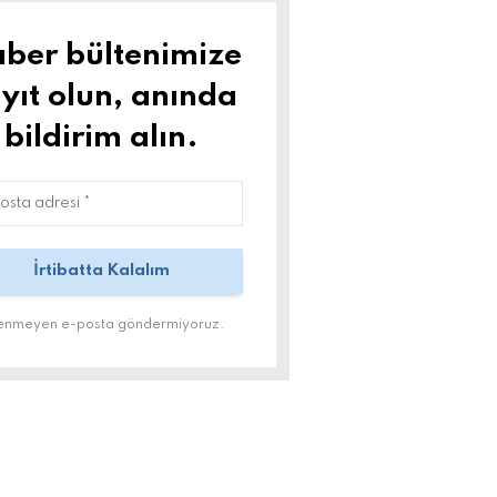
ber bültenimize
yıt olun, anında
bildirim alın.
tenmeyen e-posta göndermiyoruz.