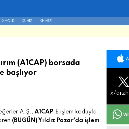
XHOLD
XUHIZ
XHARZ
tırım (A1CAP) borsada
e başlıyor
x/
arzh
eğerler A.Ş.,
A1CAP
.E işlem koduyla
aren
(BUGÜN) Yıldız Pazar’da işlem