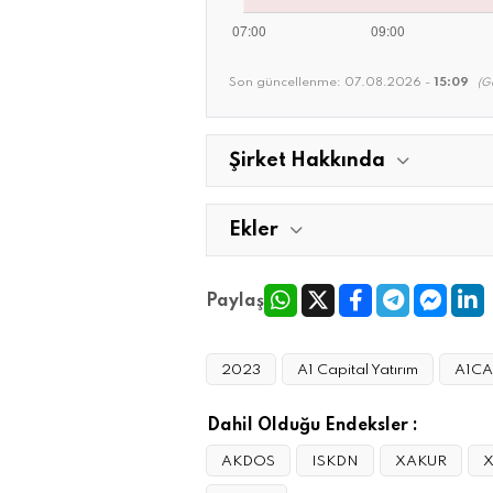
Son güncellenme:
07.08.2026 -
15:09
(G
Şirket Hakkında
Ekler
Paylaş
2023
A1 Capital Yatırım
A1C
Dahil Olduğu Endeksler :
AKDOS
ISKDN
XAKUR