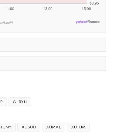
ecikmeli)
AP
GLRYH
XTUMY
XU500
XUMAL
XUTUM