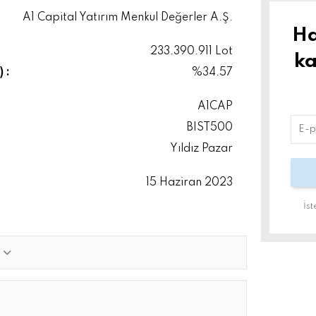
A1 Capital Yatırım Menkul Değerler A.Ş.
Ha
233.390.911 Lot
ka
 :
%34.57
A1CAP
BIST500
Yıldız Pazar
15 Haziran 2023
İs