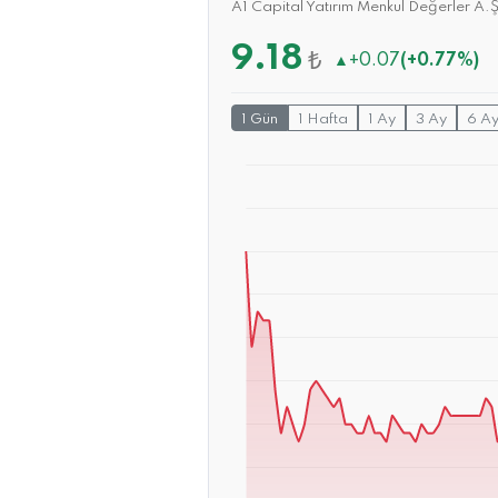
A1 Capital Yatırım Menkul Değerler A.Ş
9.18
₺
▲
+0.07
(+0.77%)
1 Gün
1 Hafta
1 Ay
3 Ay
6 A