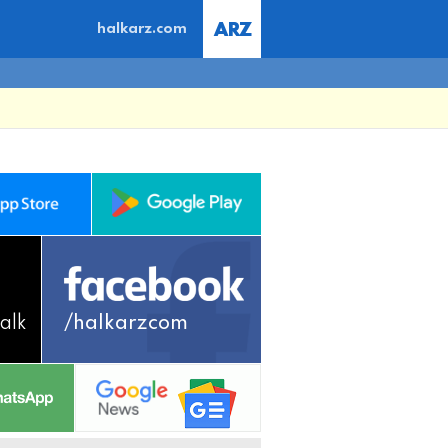
halkarz.com
alk
/halkarzcom