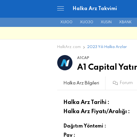
Halka Arz Takvimi
XU100
XU030
XUSIN
XBANK
HalkArz.com
2023 Yılı Halka Arzlar
A1CAP
A1 Capital Yat
Forum
Halka Arz Bilgileri
Halka Arz Tarihi :
Halka Arz Fiyatı/Aralığı :
Dağıtım Yöntemi :
Pay :