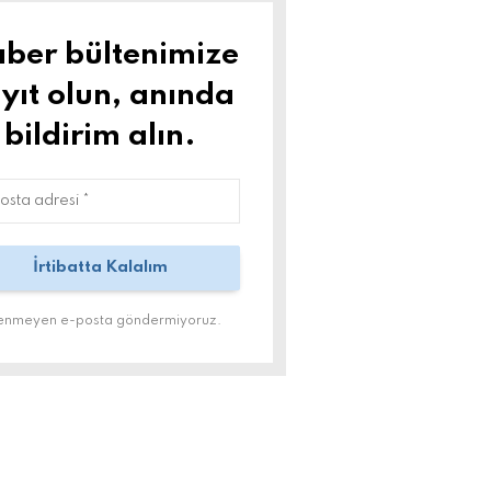
ber bültenimize
yıt olun, anında
bildirim alın.
tenmeyen e-posta göndermiyoruz.