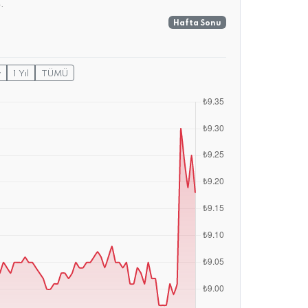
.
Hafta Sonu
y
1 Yıl
TÜMÜ