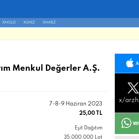
XHOLD
XUHIZ
XHARZ
ırım Menkul Değerler A.Ş.
x/
arzh
7-8-9 Haziran 2023
25,00 TL
Eşit Dağıtım
35.000.000 Lot