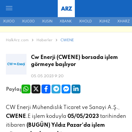
ARZ
XU100
XU030
XUSIN
XBANK
XHOLD
XUHIZ
XHARZ
HalkArz.com
Haberler
CWENE
Cw Enerji (CWENE) borsada işlem
görmeye başlıyor
05.05.2023 9:20
Paylaş
CW Enerji Mühendislik Ticaret ve Sanayi A.Ş.,
CWENE
.E işlem koduyla
05/05/2023
tarihinden
itibaren
(BUGÜN) Yıldız Pazar’da işlem