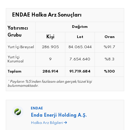
ENDAE Halka Arz Sonuçları
Dağıtım
Yatırımcı
Grubu
Kişi
Lot
Oran
286.905
84.065.044
%91.7
Yurt İçi Bireysel
Yurt İçi
9
7.654.640
%8.3
Kurumsal
286.914
91.719.684
%100
Toplam
* Payların %5`inden fazlasını alan gerçek/tüzel kişi
bulunmamaktadır.
ENDAE
Enda Enerji Holding A.Ş.
Halka Arz Bilgileri