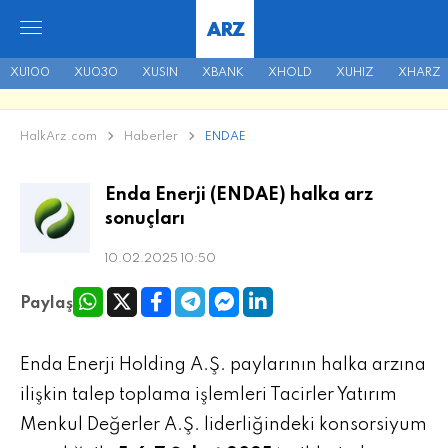
ARZ
XU100
XU030
XUSIN
XBANK
XHOLD
XUHIZ
XHARZ
HalkArz.com
Haberler
ENDAE
Enda Enerji (ENDAE) halka arz
sonuçları
10.02.2025 10:50
Paylaş
Enda Enerji Holding A.Ş. paylarının halka arzına
ilişkin talep toplama işlemleri Tacirler Yatırım
Menkul Değerler A.Ş. liderliğindeki konsorsiyum