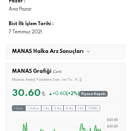
Pazar :
Ana Pazar
Bist İlk İşlem Tarihi :
7 Temmuz 2021
MANAS Halka Arz Sonuçları
MANAS Grafiği
Canlı
Manas Enerji Yönetimi San. ve Tic. A.Ş.
30.60
₺
▲
+0.60
(+2%)
Piyasa Kapalı
1 Gün
1 Hafta
1 Ay
3 Ay
6 Ay
1 Yıl
TÜMÜ