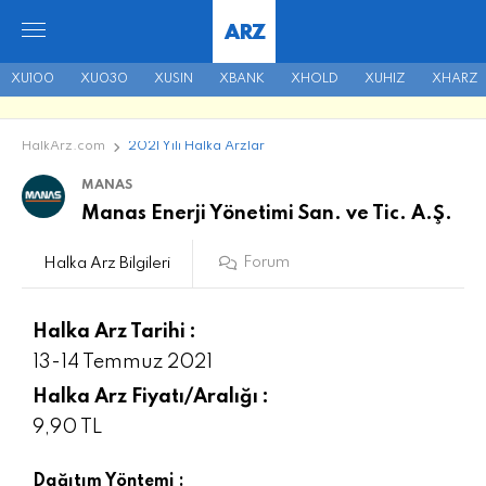
ARZ
XU100
XU030
XUSIN
XBANK
XHOLD
XUHIZ
XHARZ
HalkArz.com
2021 Yılı Halka Arzlar
MANAS
Manas Enerji Yönetimi San. ve Tic. A.Ş.
Forum
Halka Arz Bilgileri
Halka Arz Tarihi :
13-14 Temmuz 2021
Halka Arz Fiyatı/Aralığı :
9,90 TL
Dağıtım Yöntemi :