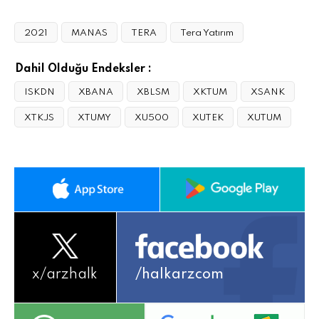
2021
MANAS
TERA
Tera Yatırım
Dahil Olduğu Endeksler :
ISKDN
XBANA
XBLSM
XKTUM
XSANK
XTKJS
XTUMY
XU500
XUTEK
XUTUM
x/
arzhalk
/halkarzcom