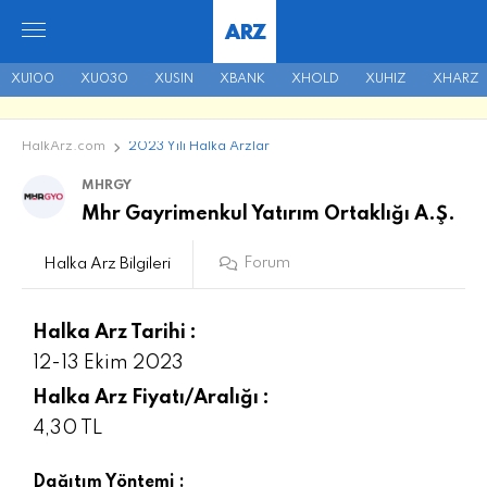
ARZ
XU100
XU030
XUSIN
XBANK
XHOLD
XUHIZ
XHARZ
HalkArz.com
2023 Yılı Halka Arzlar
MHRGY
Mhr Gayrimenkul Yatırım Ortaklığı A.Ş.
Forum
Halka Arz Bilgileri
Halka Arz Tarihi :
12-13 Ekim 2023
Halka Arz Fiyatı/Aralığı :
4,30 TL
Dağıtım Yöntemi :