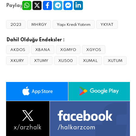
Paylaş
2023
MHRGY
Yapı Kredi Yatırım
YKYAT
Dahil Olduğu Endeksler :
AKDOS
XBANA
XGMYO
XGYOS
XKURY
XTUMY
XU500
XUMAL
XUTUM
x/
arzhalk
/halkarzcom