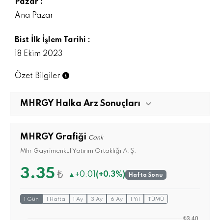
Pazar :
Ana Pazar
Bist İlk İşlem Tarihi :
18 Ekim 2023
Özet Bilgiler
MHRGY Halka Arz Sonuçları
MHRGY Grafiği
Canlı
Mhr Gayrimenkul Yatırım Ortaklığı A.Ş.
3.35
₺
▲
+0.01
(+0.3%)
Hafta Sonu
1 Gün
1 Hafta
1 Ay
3 Ay
6 Ay
1 Yıl
TÜMÜ