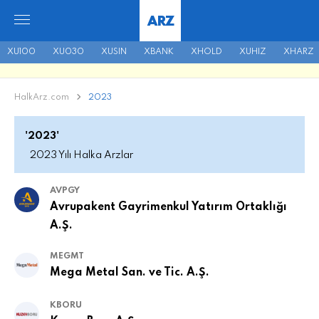
ARZ
XU100
XU030
XUSIN
XBANK
XHOLD
XUHIZ
XHARZ
HalkArz.com
2023
'2023'
2023 Yılı Halka Arzlar
AVPGY
Avrupakent Gayrimenkul Yatırım Ortaklığı
A.Ş.
MEGMT
Mega Metal San. ve Tic. A.Ş.
KBORU