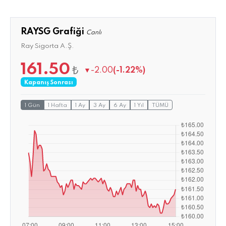
RAYSG Grafiği
Canlı
Ray Sigorta A.Ş.
161.50
₺
▼
-2.00
(-1.22%)
Kapanış Sonrası
1 Gün
1 Hafta
1 Ay
3 Ay
6 Ay
1 Yıl
TÜMÜ