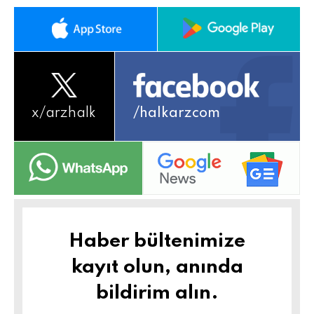
x/
arzhalk
/halkarzcom
Haber bültenimize
kayıt olun, anında
bildirim alın.