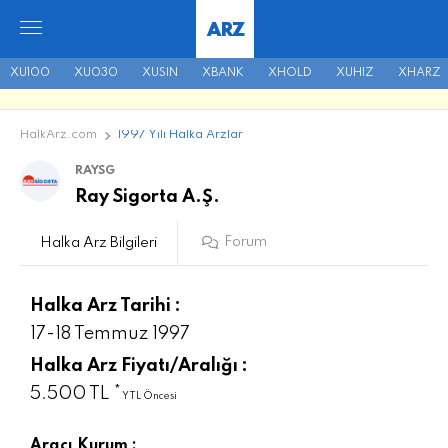
ARZ
XU100
XU030
XUSIN
XBANK
XHOLD
XUHIZ
XHARZ
HalkArz.com
1997 Yılı Halka Arzlar
RAYSG
Ray Sigorta A.Ş.
Forum
Halka Arz Bilgileri
Halka Arz Tarihi :
17-18 Temmuz 1997
Halka Arz Fiyatı/Aralığı :
5.500 TL *
YTL Öncesi
Aracı Kurum :