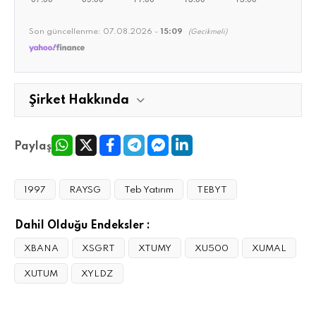
Son güncellenme:
07.08.2026 -
15:09
(Gecikmeli)
Şirket Hakkında
Paylaş
1997
RAYSG
Teb Yatırım
TEBYT
Dahil Olduğu Endeksler :
XBANA
XSGRT
XTUMY
XU500
XUMAL
XUTUM
XYLDZ