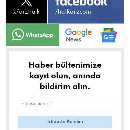
x/
arzhalk
/halkarzcom
Haber bültenimize
kayıt olun, anında
bildirim alın.