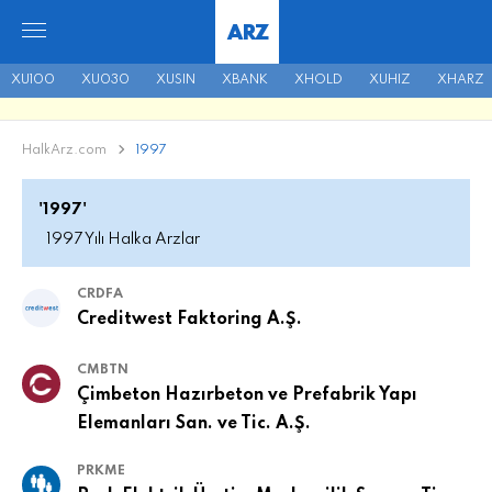
ARZ
XU100
XU030
XUSIN
XBANK
XHOLD
XUHIZ
XHARZ
HalkArz.com
1997
'1997'
1997 Yılı Halka Arzlar
CRDFA
Creditwest Faktoring A.Ş.
CMBTN
Çimbeton Hazırbeton ve Prefabrik Yapı
Elemanları San. ve Tic. A.Ş.
PRKME