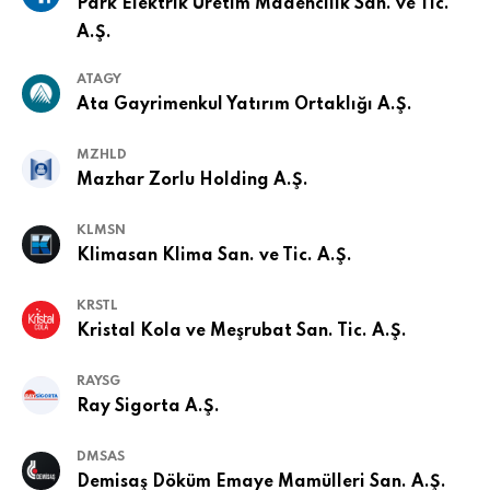
Park Elektrik Üretim Madencilik San. ve Tic.
A.Ş.
ATAGY
Ata Gayrimenkul Yatırım Ortaklığı A.Ş.
MZHLD
Mazhar Zorlu Holding A.Ş.
KLMSN
Klimasan Klima San. ve Tic. A.Ş.
KRSTL
Kristal Kola ve Meşrubat San. Tic. A.Ş.
RAYSG
Ray Sigorta A.Ş.
DMSAS
Demisaş Döküm Emaye Mamülleri San. A.Ş.