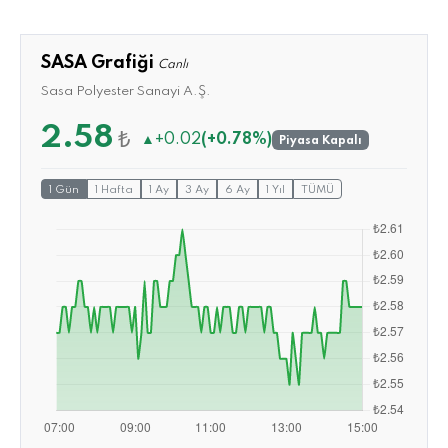
SASA Grafiği
Canlı
Sasa Polyester Sanayi A.Ş.
2.58
₺
▲
+0.02
(+0.78%)
Piyasa Kapalı
1 Gün
1 Hafta
1 Ay
3 Ay
6 Ay
1 Yıl
TÜMÜ