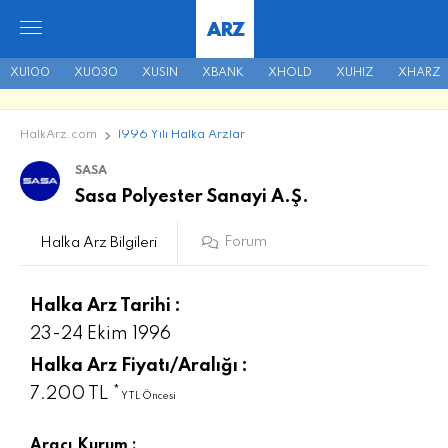
ARZ
XU100
XU030
XUSIN
XBANK
XHOLD
XUHIZ
XHARZ
HalkArz.com
1996 Yılı Halka Arzlar
SASA
Sasa Polyester Sanayi A.Ş.
Forum
Halka Arz Bilgileri
Halka Arz Tarihi :
23-24 Ekim 1996
Halka Arz Fiyatı/Aralığı :
7.200 TL *
YTL Öncesi
Aracı Kurum :