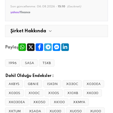
Son güncellenme:
06.08.2026 -
15:10
(Gecikmeli)
Şirket Hakkında
Paylaş
1996
SASA
TSKB
Dahil Olduğu Endeksler :
AKBYS
GBNIE
ISKDN
X030C
X030EA
X030S
X100C
X100S
X10XB
XK030
XK030EA
XK050
XK100
XKMYA
XKTUM
XSADA
XU030
XU050
XU100