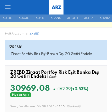
ARZ
XU100
XU030
XUSIN
XBANK
XHOLD
XUHIZ
XHARZ
HalkArz.com
ZREBD
'ZREBD'
Ziraat Portföy Risk Eşit Banka Dışı 20 Getiri Endeksi
ZREBD Ziraat Portföy Risk Eşit Banka Dışı
20 Getiri Endeksi
Canlı
30969.08
▲
+162.39
(+0.53%)
Piyasa Açık
Son güncellenme:
06.08.2026 -
15:10
(Gecikmeli)