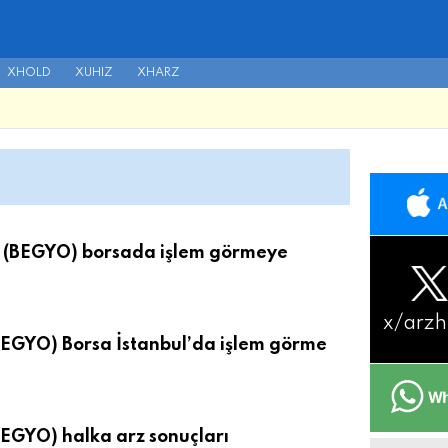
XHOLD
XUHIZ
XHARZ
l (BEGYO) borsada işlem görmeye
x/
arzh
BEGYO) Borsa İstanbul’da işlem görme
EGYO) halka arz sonuçları