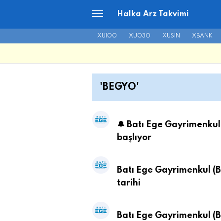
Halka Arz Takvimi
XU100
XU030
XUSIN
XBANK
'BEGYO'
🔔 Batı Ege Gayrimenku
başlıyor
Batı Ege Gayrimenkul (
tarihi
Batı Ege Gayrimenkul (B