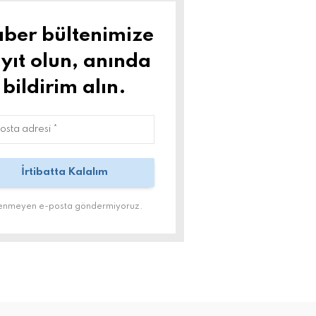
ber bültenimize
yıt olun, anında
bildirim alın.
tenmeyen e-posta göndermiyoruz.