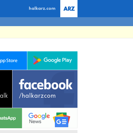
halkarz.com
alk
/halkarzcom