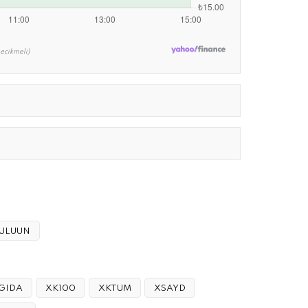
ecikmeli)
ULUUN
GIDA
XK100
XKTUM
XSAYD