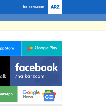
halkarz.com
alk
/halkarzcom