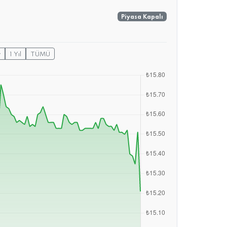
Piyasa Kapalı
y
1 Yıl
TÜMÜ