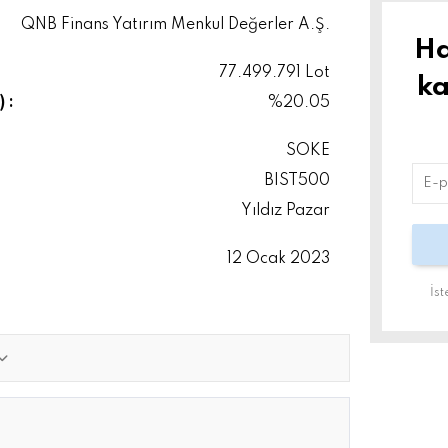
QNB Finans Yatırım Menkul Değerler A.Ş.
Ha
77.499.791 Lot
ka
 :
%20.05
SOKE
BIST500
Yıldız Pazar
12 Ocak 2023
İs