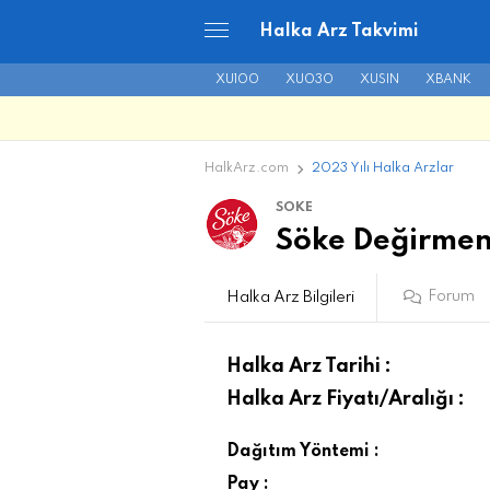
Halka Arz Takvimi
XU100
XU030
XUSIN
XBANK
HalkArz.com
2023 Yılı Halka Arzlar
SOKE
Söke Değirmenci
Forum
Halka Arz Bilgileri
Halka Arz Tarihi :
Halka Arz Fiyatı/Aralığı :
Dağıtım Yöntemi :
Pay :