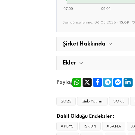
Son güncellenme:
06.08.2026 -
15:09
(G
Şirket Hakkında
Ekler
Paylaş
2023
Qnb Yatırım
SOKE
Dahil Olduğu Endeksler :
AKBYS
ISKDN
XBANA
X