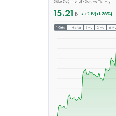
Söke Değirmencilik San. ve Tic. A.Ş.
15.21
₺
▲
+0.19
(+1.26%)
1 Gün
1 Hafta
1 Ay
3 Ay
6 A