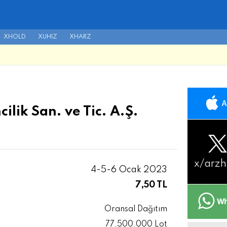
XHOLD
XUHIZ
XHARZ
lik San. ve Tic. A.Ş.
x/
arzh
4-5-6 Ocak 2023
7,50 TL
Oransal Dağıtım
77.500.000 Lot