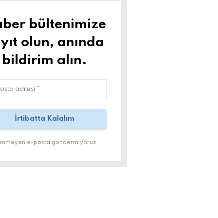
ber bültenimize
yıt olun, anında
bildirim alın.
tenmeyen e-posta göndermiyoruz.