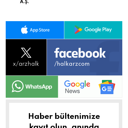
A.Ş.
x/
arzhalk
/halkarzcom
Haber bültenimize
kayıt olun, anında