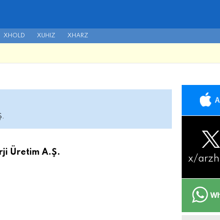
XHOLD
XUHIZ
XHARZ
Ş.
rji Üretim A.Ş.
x/
arzh