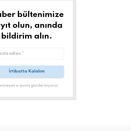
ber bültenimize
yıt olun, anında
bildirim alın.
tenmeyen e-posta göndermiyoruz.