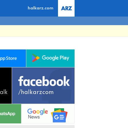
halkarz.com
alk
/halkarzcom