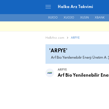
Halka Arz Takvimi
XU100
XU030
XUSIN
XBANK
HalkArz.com
ARFYE
'ARFYE'
Arf Bio Yenilenebilir Enerji Üretim A.
ARFYE
Arf Bio Yenilenebilir Ene