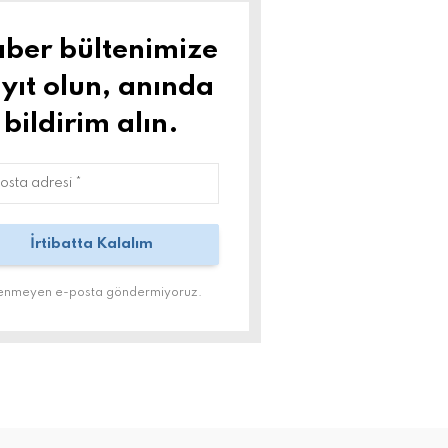
ber bültenimize
yıt olun, anında
bildirim alın.
tenmeyen e-posta göndermiyoruz.