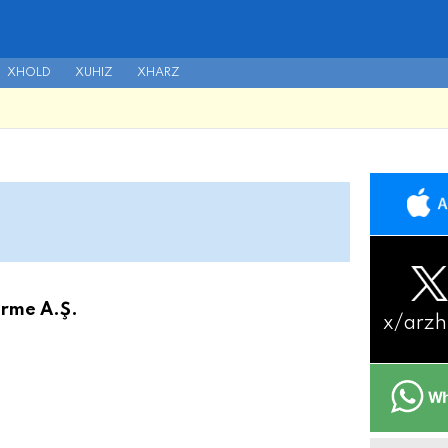
XHOLD
XUHIZ
XHARZ
irme A.Ş.
x/
arzh