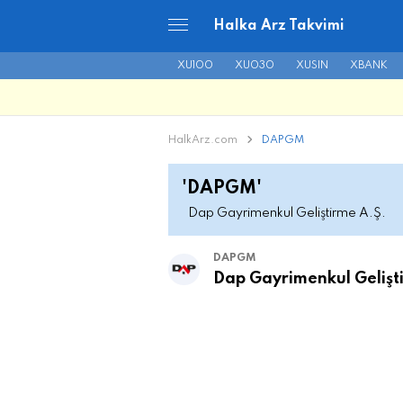
Halka Arz Takvimi
XU100
XU030
XUSIN
XBANK
HalkArz.com
DAPGM
'DAPGM'
Dap Gayrimenkul Geliştirme A.Ş.
DAPGM
Dap Gayrimenkul Gelişt