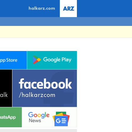
halkarz.com
alk
/halkarzcom