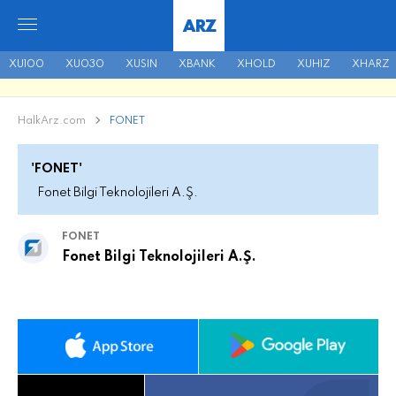
ARZ
XU100
XU030
XUSIN
XBANK
XHOLD
XUHIZ
XHARZ
HalkArz.com
FONET
'FONET'
Fonet Bilgi Teknolojileri A.Ş.
FONET
Fonet Bilgi Teknolojileri A.Ş.