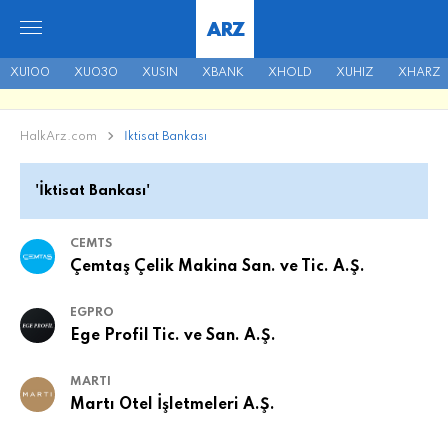
ARZ
XU100
XU030
XUSIN
XBANK
XHOLD
XUHIZ
XHARZ
HalkArz.com
İktisat Bankası
'İktisat Bankası'
CEMTS
Çemtaş Çelik Makina San. ve Tic. A.Ş.
EGPRO
Ege Profil Tic. ve San. A.Ş.
MARTI
Martı Otel İşletmeleri A.Ş.