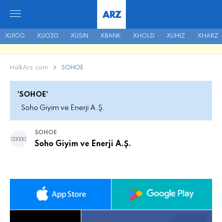
ARZ
XU100
XU030
XUSIN
XBANK
XHOLD
XUHIZ
XHARZ
HalkArz.com
SOHOE
'SOHOE'
Soho Giyim ve Enerji A.Ş.
SOHOE
Soho Giyim ve Enerji A.Ş.