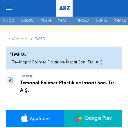
ARZ
XU100
XU030
XUSIN
XBANK
XHOLD
XUHIZ
XHARZ
HalkArz.com
TMPOL
'TMPOL'
Te-Mapol Polimer Plastik Ve İnşaat San. Tic. A.Ş.
TMPOL
Temapol Polimer Plastik ve İnşaat San. Tic.
A.Ş.