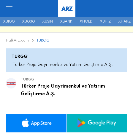
ARZ
XU100
XU030
XUSIN
XBANK
XHOLD
XUHIZ
XHARZ
HalkArz.com
TURGG
'TURGG'
Türker Proje Gayrimenkul ve Yatırım Geliştirme A.Ş.
TURGG
Türker Proje Gayrimenkul ve Yatırım
Geliştirme A.Ş.