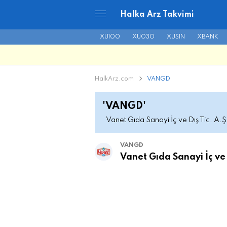
Halka Arz Takvimi
XU100
XU030
XUSIN
XBANK
HalkArz.com
VANGD
'VANGD'
Vanet Gıda Sanayi İç ve Dış Tic. A.Ş
VANGD
Vanet Gıda Sanayi İç ve 