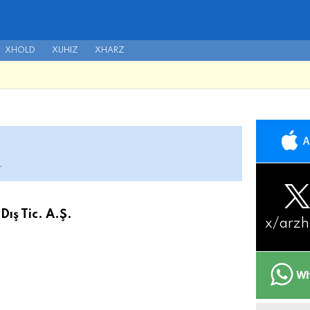
XHOLD
XUHIZ
XHARZ
.
Dış Tic. A.Ş.
x/
arzh