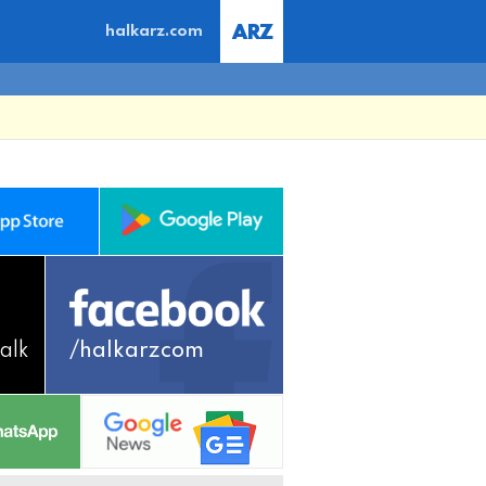
halkarz.com
alk
/halkarzcom