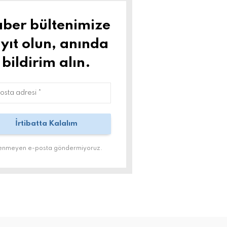
ber bültenimize
yıt olun, anında
bildirim alın.
tenmeyen e-posta göndermiyoruz.