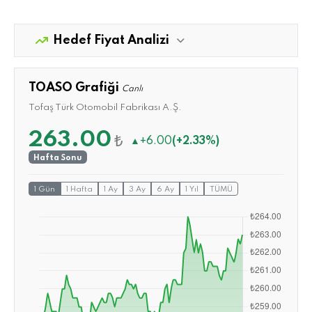
Hedef Fiyat Analizi
TOASO Grafiği
Canlı
Tofaş Türk Otomobil Fabrikası A.Ş.
263.00
₺
▲
+6.00
(+2.33%)
Hafta Sonu
1 Gün
1 Hafta
1 Ay
3 Ay
6 Ay
1 Yıl
TÜMÜ