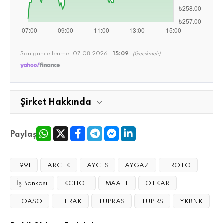
Son güncellenme:
07.08.2026 -
15:09
(Gecikmeli)
Şirket Hakkında
Paylaş
1991
ARCLK
AYCES
AYGAZ
FROTO
İş Bankası
KCHOL
MAALT
OTKAR
TOASO
TTRAK
TUPRAS
TUPRS
YKBNK