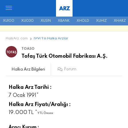
ARZ
XU100
XU030
XUSIN
XBANK
XHOLD
XUHIZ
XHARZ
HalkArz.com
1991 Yılı Halka Arzlar
TOASO
Tofaş Türk Otomobil Fabrikası A.Ş.
Forum
Halka Arz Bilgileri
Halka Arz Tarihi :
7 Ocak 1991*
Halka Arz Fiyatı/Aralığı :
19.000 TL *
YTL Öncesi
Aracı Kurum :