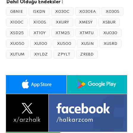
Dahil Olduğu Endeksler :
GBNIE
ISKDN
X030C
X030EA
X030S
X100C
X100S
XKURY
XMESY
XSBUR
XSD25
XT10Y
XTM25
XTMTU
XU030
XU050
XU100
XU500
XUSIN
XUSRD
XUTUM
XYLDZ
ZPYLT
ZREBD
x/
arzhalk
/halkarzcom