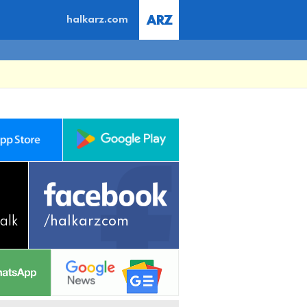
halkarz.com
alk
/halkarzcom