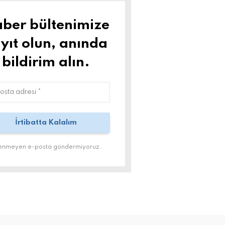
ber bültenimize
yıt olun, anında
bildirim alın.
tenmeyen e-posta göndermiyoruz.