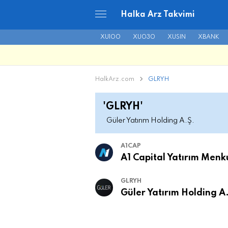
Halka Arz Takvimi
XU100
XU030
XUSIN
XBANK
HalkArz.com
GLRYH
'GLRYH'
Güler Yatırım Holding A.Ş.
A1CAP
A1 Capital Yatırım Menk
GLRYH
Güler Yatırım Holding A