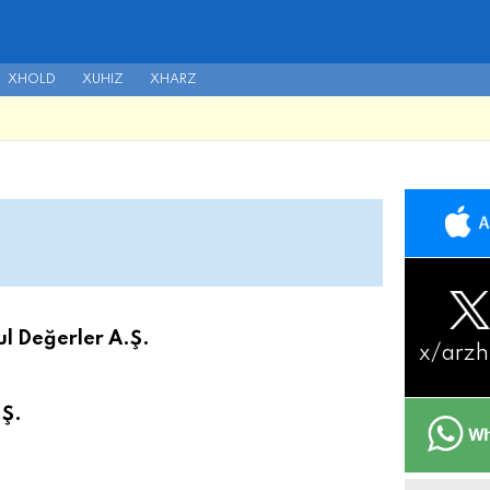
XHOLD
XUHIZ
XHARZ
ul Değerler A.Ş.
x/
arzh
.Ş.