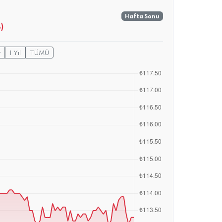
Hafta Sonu
)
y
1 Yıl
TÜMÜ