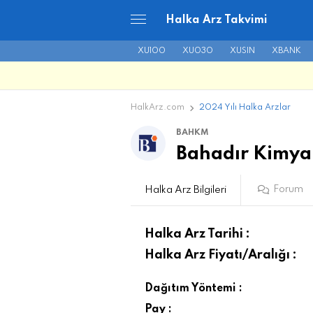
Halka Arz Takvimi
XU100
XU030
XUSIN
XBANK
HalkArz.com
2024 Yılı Halka Arzlar
BAHKM
Bahadır Kimya 
Forum
Halka Arz Bilgileri
Halka Arz Tarihi :
Halka Arz Fiyatı/Aralığı :
Dağıtım Yöntemi :
Pay :