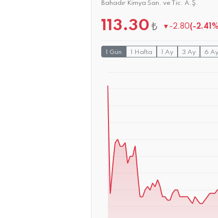
Bahadır Kimya San. ve Tic. A.Ş.
113.30
₺
▼
-2.80
(-2.41%
1 Gün
1 Hafta
1 Ay
3 Ay
6 A