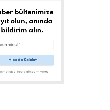
ber bültenimize
yıt olun, anında
bildirim alın.
tenmeyen e-posta göndermiyoruz.