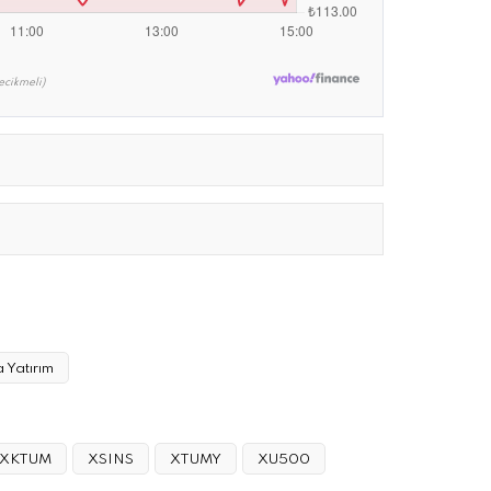
ecikmeli)
 Yatırım
XKTUM
XSINS
XTUMY
XU500