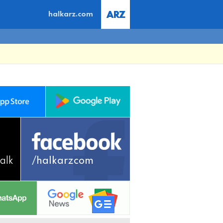
halkarz.com
alk
/halkarzcom