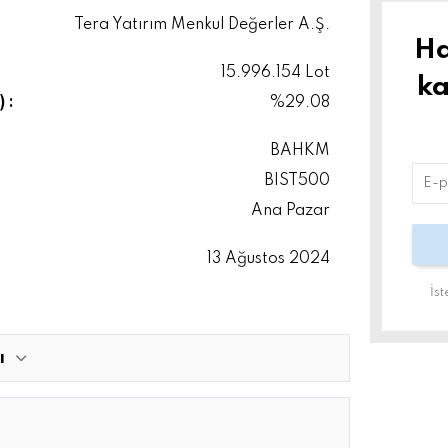
Tera Yatırım Menkul Değerler A.Ş.
Ha
15.996.154 Lot
ka
 :
%29.08
BAHKM
BIST500
Ana Pazar
13 Ağustos 2024
İs
ı