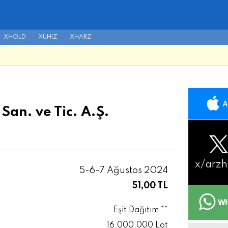
XHOLD
XUHIZ
XHARZ
San. ve Tic. A.Ş.
x/
arzh
5-6-7 Ağustos 2024
51,00 TL
Eşit Dağıtım **
16.000.000 Lot