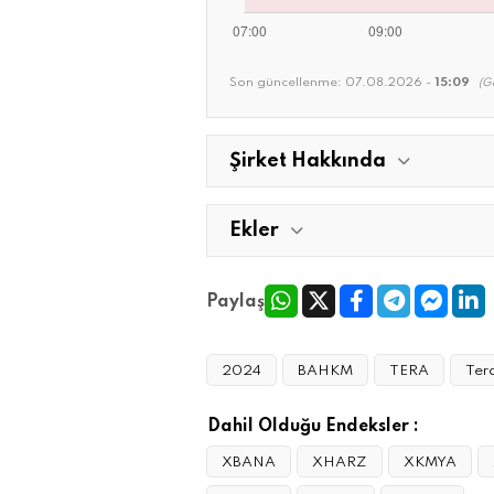
Son güncellenme:
07.08.2026 -
15:09
(G
Şirket Hakkında
Ekler
Paylaş
2024
BAHKM
TERA
Tera
Dahil Olduğu Endeksler :
XBANA
XHARZ
XKMYA