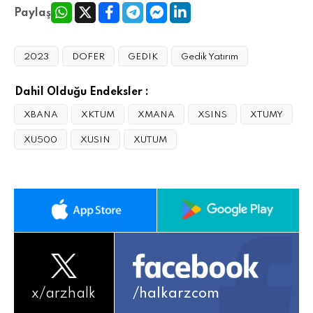
Paylaş
2023
DOFER
GEDIK
Gedik Yatırım
Dahil Olduğu Endeksler :
XBANA
XKTUM
XMANA
XSINS
XTUMY
XU500
XUSIN
XUTUM
x/
arzhalk
/halkarzcom