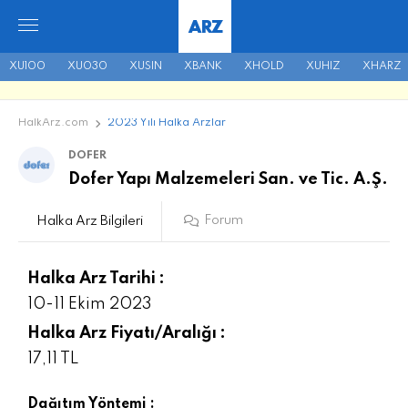
ARZ
XU100
XU030
XUSIN
XBANK
XHOLD
XUHIZ
XHARZ
HalkArz.com
2023 Yılı Halka Arzlar
DOFER
Dofer Yapı Malzemeleri San. ve Tic. A.Ş.
Forum
Halka Arz Bilgileri
Halka Arz Tarihi :
10-11 Ekim 2023
Halka Arz Fiyatı/Aralığı :
17,11 TL
Dağıtım Yöntemi :