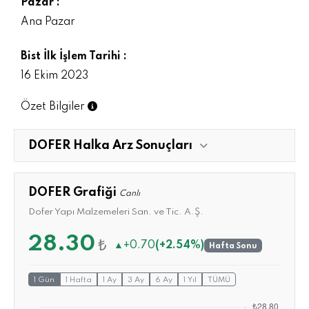
Pazar :
Ana Pazar
Bist İlk İşlem Tarihi :
16 Ekim 2023
Özet Bilgiler
DOFER Halka Arz Sonuçları
DOFER Grafiği
Canlı
Dofer Yapı Malzemeleri San. ve Tic. A.Ş.
28.30
₺
▲
+0.70
(+2.54%)
Hafta Sonu
1 Gün
1 Hafta
1 Ay
3 Ay
6 Ay
1 Yıl
TÜMÜ